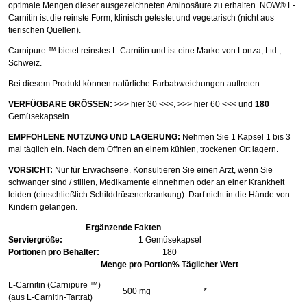
optimale Mengen dieser ausgezeichneten Aminosäure zu erhalten. NOW® L-
Carnitin ist die reinste Form, klinisch getestet und vegetarisch (nicht aus
tierischen Quellen).
Carnipure ™ bietet reinstes L-Carnitin und ist eine Marke von Lonza, Ltd.,
Schweiz.
Bei diesem Produkt können natürliche Farbabweichungen auftreten.
VERFÜGBARE GRÖSSEN:
>>> hier 30 <<<
,
>>> hier 60 <<<
und
180
Gemüsekapseln.
EMPFOHLENE NUTZUNG UND LAGERUNG:
Nehmen Sie 1 Kapsel 1 bis 3
mal täglich ein. Nach dem Öffnen an einem kühlen, trockenen Ort lagern.
VORSICHT:
Nur für Erwachsene. Konsultieren Sie einen Arzt, wenn Sie
schwanger sind / stillen, Medikamente einnehmen oder an einer Krankheit
leiden (einschließlich Schilddrüsenerkrankung). Darf nicht in die Hände von
Kindern gelangen.
Ergänzende Fakten
Serviergröße:
1 Gemüsekapsel
Portionen pro Behälter:
180
Menge pro Portion
% Täglicher Wert
L-Carnitin (Carnipure ™)
500 mg
*
(aus L-Carnitin-Tartrat)