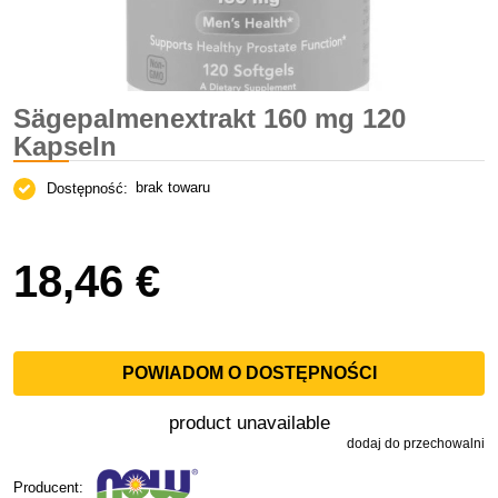
Sägepalmenextrakt 160 mg 120
Kapseln
brak towaru
Dostępność:
18,46 €
POWIADOM O DOSTĘPNOŚCI
product unavailable
dodaj do przechowalni
Producent: