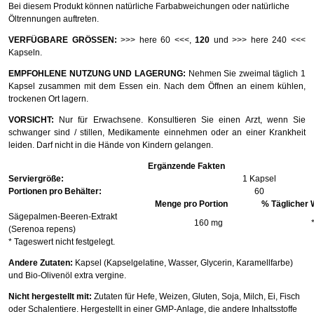
Bei diesem Produkt können natürliche Farbabweichungen oder natürliche
Öltrennungen auftreten.
VERFÜGBARE GRÖSSEN:
>>> here 60 <<<
,
120
und
>>> here 240 <<<
Kapseln.
EMPFOHLENE NUTZUNG UND LAGERUNG:
Nehmen Sie zweimal täglich 1
Kapsel zusammen mit dem Essen ein. Nach dem Öffnen an einem kühlen,
trockenen Ort lagern.
VORSICHT:
Nur für Erwachsene. Konsultieren Sie einen Arzt, wenn Sie
schwanger sind / stillen, Medikamente einnehmen oder an einer Krankheit
leiden. Darf nicht in die Hände von Kindern gelangen.
Ergänzende Fakten
Serviergröße:
1 Kapsel
Portionen pro Behälter:
60
Menge pro Portion
% Täglicher 
Sägepalmen-Beeren-Extrakt
160 mg
(Serenoa repens)
* Tageswert nicht festgelegt.
Andere Zutaten:
Kapsel (Kapselgelatine, Wasser, Glycerin, Karamellfarbe)
und Bio-Olivenöl extra vergine.
Nicht hergestellt mit:
Zutaten für Hefe, Weizen, Gluten, Soja, Milch, Ei, Fisch
oder Schalentiere. Hergestellt in einer GMP-Anlage, die andere Inhaltsstoffe