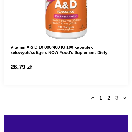
Vitamin A & D 10 000/400 IU 100 kapsułek
żelowych/softgels NOW Food's Suplement Diety
26,79 zł
«
1
2
3
»