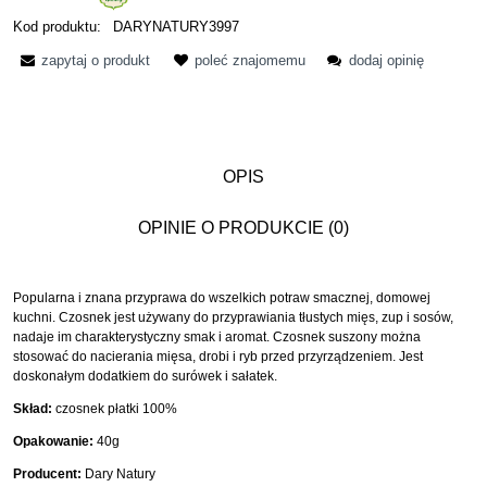
Kod produktu:
DARYNATURY3997
zapytaj o produkt
poleć znajomemu
dodaj opinię
OPIS
OPINIE O PRODUKCIE (0)
Popularna i znana przyprawa do wszelkich potraw smacznej, domowej
kuchni. Czosnek jest używany do przyprawiania tłustych mięs, zup i sosów,
nadaje im charakterystyczny smak i aromat. Czosnek suszony można
stosować do nacierania mięsa, drobi i ryb przed przyrządzeniem. Jest
doskonałym dodatkiem do surówek i sałatek.
Skład:
czosnek płatki 100%
Opakowanie:
40g
Producent:
Dary Natury