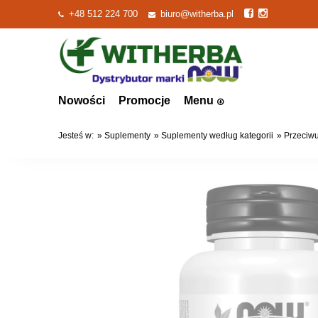
+48 512 224 700
biuro@witherba.pl
Nowości
Promocje
Menu
Jesteś w:
»
Suplementy
»
Suplementy według kategorii
»
Przeciwu