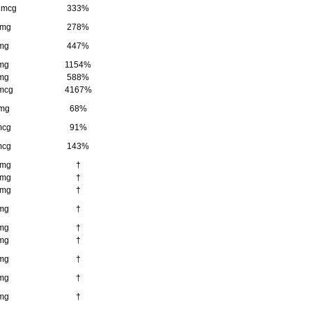
 mcg
333%
 mg
278%
mg
447%
mg
1154%
mg
588%
mcg
4167%
 mg
68%
mcg
91%
mcg
143%
 mg
†
 mg
†
 mg
†
mg
†
mg
†
mg
†
mg
†
mg
†
mg
†