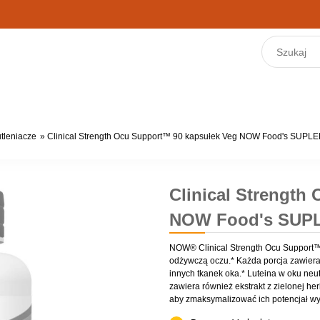
tleniacze
»
Clinical Strength Ocu Support™ 90 kapsułek Veg NOW Food's SUP
Clinical Strength
NOW Food's SUP
NOW® Clinical Strength Ocu Support™
odżywczą oczu.* Każda porcja zawiera 1
innych tkanek oka.* Luteina w oku neu
zawiera również ekstrakt z zielonej her
aby zmaksymalizować ich potencjał wy