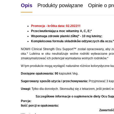
Opis
Produkty powiązane
Opinie o pr
Promocja - krótka data: 02.2022!!!
Przeciwutleniająca moc witaminy A, C, E;*
Wspomaga zdrowie plamki żółtej* - 10 mg luteiny;
Kompleksowa formuła składników odżywczych dla oczu.*
NOW® Clinical Strength Ocu Support™ został opracowany, aby zap
oka.* Luteina w oku neutralizuje wolne rodniki wytwarzane prze
zmaksymalizować ich potencjał wymiatania wolnych rodników.*
W tym produkcie mogą wystąpić naturalne różnice kolorystyczne ka
Dostępne opakowania:
90
kapsułek Veg.
Sugerowany sposób użycia i przechowywania:
Przyjmować 3 kaps
Uwagi:
Tylko dla dorosłych. Skonsultuj się z lekarzem, jeśli jesteś 
Szczegółowe informacje o suplemencie diety Ocu Suppo
Porcja:
Ilość porcji w opakowaniu:
Zawartość