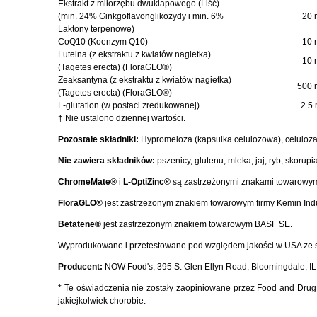
Ekstrakt z miłorzębu dwuklapowego (Liść)
(min. 24% Ginkgoflavonglikozydy i min. 6%
20 
Laktony terpenowe)
CoQ10 (Koenzym Q10)
10 
Luteina (z ekstraktu z kwiatów nagietka)
10 
(Tagetes erecta) (FloraGLO®)
Zeaksantyna (z ekstraktu z kwiatów nagietka)
500 
(Tagetes erecta) (FloraGLO®)
L-glutation (w postaci zredukowanej)
2.5
† Nie ustalono dziennej wartości.
Pozostałe składniki:
Hypromeloza (kapsułka celulozowa), celuloza 
Nie zawiera składników:
pszenicy, glutenu, mleka, jaj, ryb, skor
ChromeMate®
i
L-OptiZinc®
są zastrzeżonymi znakami towarowymi 
FloraGLO®
jest zastrzeżonym znakiem towarowym firmy Kemin Indus
Betatene®
jest zastrzeżonym znakiem towarowym BASF SE.
Wyprodukowane i przetestowane pod względem jakości w USA ze s
Producent:
NOW Food's, 395 S. Glen Ellyn Road, Bloomingdale, I
* Te oświadczenia nie zostały zaopiniowane przez Food and Drug 
jakiejkolwiek chorobie.