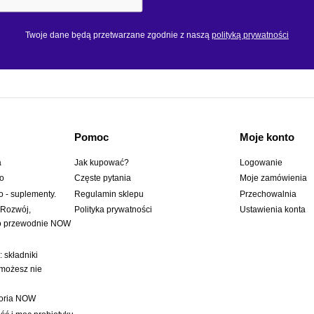
Twoje dane będą przetwarzane zgodnie z naszą
polityką prywatności
Pomoc
Moje konto
a
Jak kupować?
Logowanie
wo
Częste pytania
Moje zamówienia
o - suplementy.
Regulamin sklepu
Przechowalnia
 Rozwój,
Polityka prywatności
Ustawienia konta
to przewodnie NOW
 składniki
 możesz nie
toria NOW