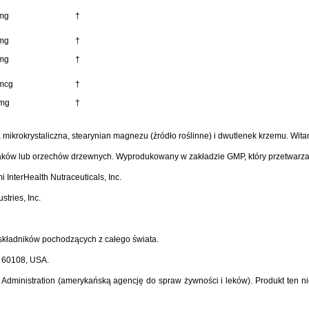
mg
†
mg
†
mg
†
mcg
†
 mg
†
mikrokrystaliczna, stearynian magnezu (źródło roślinne) i dwutlenek krzemu. Wit
upiaków lub orzechów drzewnych. Wyprodukowany w zakładzie GMP, który przetwarza 
InterHealth Nutraceuticals, Inc.
tries, Inc.
kładników pochodzących z całego świata.
L 60108, USA.
Administration (amerykańską agencję do spraw żywności i leków). Produkt ten n