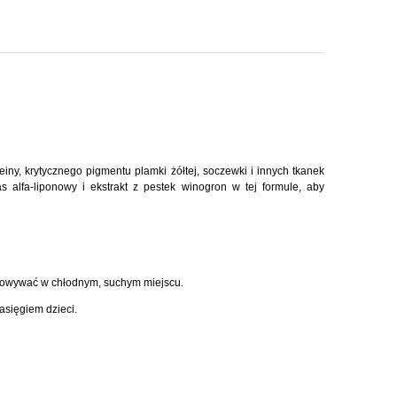
y, krytycznego pigmentu plamki żółtej, soczewki i innych tkanek
s alfa-liponowy i ekstrakt z pestek winogron w tej formule, aby
chowywać w chłodnym, suchym miejscu.
zasięgiem dzieci.