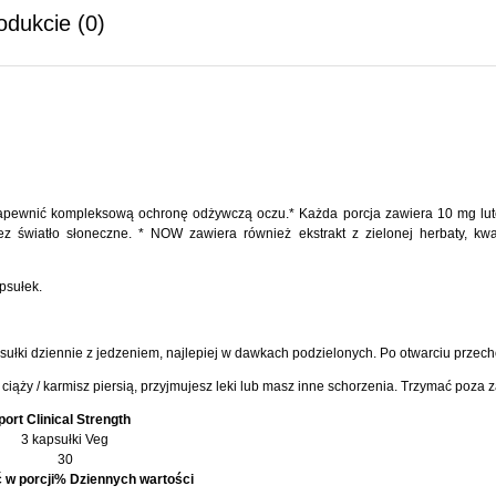
odukcie (0)
ewnić kompleksową ochronę odżywczą oczu.* Każda porcja zawiera 10 mg lutein
z światło słoneczne. * NOW zawiera również ekstrakt z zielonej herbaty, kwa
psułek.
ułki dziennie z jedzeniem, najlepiej w dawkach podzielonych. Po otwarciu prze
w ciąży / karmisz piersią, przyjmujesz leki lub masz inne schorzenia. Trzymać poza 
rt Clinical Strength
3 kapsułki Veg
30
 w porcji
% Dziennych wartości