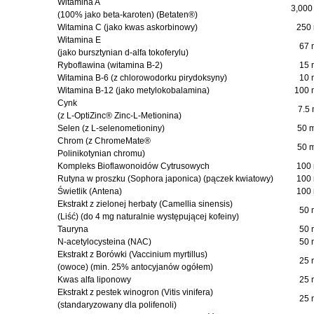
Witamina A
3,000
(100% jako beta-karoten) (Betaten®)
Witamina C (jako kwas askorbinowy)
250
Witamina E
67 
(jako bursztynian d-alfa tokoferylu)
Ryboflawina (witamina B-2)
15 
Witamina B-6 (z chlorowodorku pirydoksyny)
10 
Witamina B-12 (jako metylokobalamina)
100 
Cynk
7.5
(z L-OptiZinc® Zinc-L-Metionina)
Selen (z L-selenometioniny)
50 
Chrom (z ChromeMate®
50 
Polinikotynian chromu)
Kompleks Bioflawonoidów Cytrusowych
100
Rutyna w proszku (Sophora japonica) (pączek kwiatowy)
100
Świetlik (Antena)
100
Ekstrakt z zielonej herbaty (Camellia sinensis)
50 
(Liść) (do 4 mg naturalnie występującej kofeiny)
Tauryna
50 
N-acetylocysteina (NAC)
50 
Ekstrakt z Borówki (Vaccinium myrtillus)
25 
(owoce) (min. 25% antocyjanów ogółem)
Kwas alfa liponowy
25 
Ekstrakt z pestek winogron (Vitis vinifera)
25 
(standaryzowany dla polifenoli)