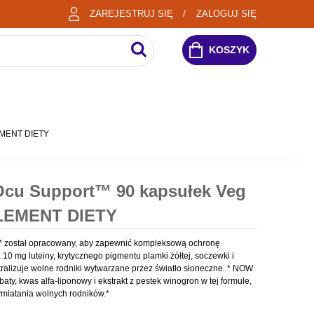
ZAREJESTRUJ SIĘ
ZALOGUJ SIĘ
KOSZYK
LEMENT DIETY
 Ocu Support™ 90 kapsułek Veg
LEMENT DIETY
 został opracowany, aby zapewnić kompleksową ochronę
0 mg luteiny, krytycznego pigmentu plamki żółtej, soczewki i
tralizuje wolne rodniki wytwarzane przez światło słoneczne. * NOW
baty, kwas alfa-liponowy i ekstrakt z pestek winogron w tej formule,
miatania wolnych rodników.*