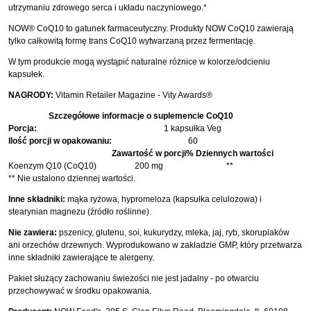
utrzymaniu zdrowego serca i układu naczyniowego.*
NOW® CoQ10 to gatunek farmaceutyczny. Produkty NOW CoQ10 zawierają
tylko całkowitą formę trans CoQ10 wytwarzaną przez fermentację.
W tym produkcie mogą wystąpić naturalne różnice w kolorze/odcieniu
kapsułek.
NAGRODY:
Vitamin Retailer Magazine - Vity Awards®
Szczegółowe informacje o suplemencie CoQ10
Porcja:
1 kapsułka Veg
Ilość porcji w opakowaniu:
60
Zawartość w porcji
% Dziennych wartości
Koenzym Q10 (CoQ10)
200 mg
**
** Nie ustalono dziennej wartości.
Inne składniki:
mąka ryżowa, hypromeloza (kapsułka celulozowa) i
stearynian magnezu (źródło roślinne).
Nie zawiera:
pszenicy, glutenu, soi, kukurydzy, mleka, jaj, ryb, skorupiaków
ani orzechów drzewnych. Wyprodukowano w zakładzie GMP, który przetwarza
inne składniki zawierające te alergeny.
Pakiet służący zachowaniu świeżości nie jest jadalny - po otwarciu
przechowywać w środku opakowania.