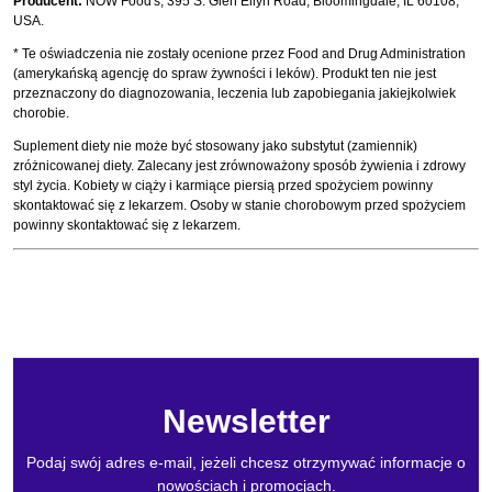
Producent:
NOW Food's, 395 S. Glen Ellyn Road, Bloomingdale, IL 60108,
USA.
* Te oświadczenia nie zostały ocenione przez Food and Drug Administration
(amerykańską agencję do spraw żywności i leków). Produkt ten nie jest
przeznaczony do diagnozowania, leczenia lub zapobiegania jakiejkolwiek
chorobie.
Suplement diety nie może być stosowany jako substytut (zamiennik)
zróżnicowanej diety. Zalecany jest zrównoważony sposób żywienia i zdrowy
styl życia. Kobiety w ciąży i karmiące piersią przed spożyciem powinny
skontaktować się z lekarzem. Osoby w stanie chorobowym przed spożyciem
powinny skontaktować się z lekarzem.
Newsletter
Podaj swój adres e-mail, jeżeli chcesz otrzymywać informacje o
nowościach i promocjach.