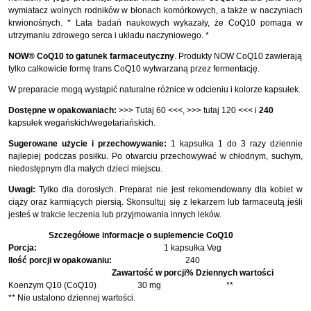
wymiatacz wolnych rodników w błonach komórkowych, a także w naczyniach
krwionośnych. * Lata badań naukowych wykazały, że CoQ10 pomaga w
utrzymaniu zdrowego serca i układu naczyniowego. *
NOW® CoQ10 to gatunek farmaceutyczny
. Produkty NOW CoQ10 zawierają
tylko całkowicie formę trans CoQ10 wytwarzaną przez fermentację.
W preparacie mogą wystąpić naturalne różnice w odcieniu i kolorze kapsułek.
Dostępne w opakowaniach:
>>> Tutaj 60 <<<
,
>>> tutaj 120 <<<
i
240
kapsułek wegańskich/wegetariańskich.
Sugerowane użycie i przechowywanie:
1 kapsułka 1 do 3 razy dziennie
najlepiej podczas posiłku. Po otwarciu przechowywać w chłodnym, suchym,
niedostępnym dla małych dzieci miejscu.
Uwagi:
Tylko dla dorosłych. Preparat nie jest rekomendowany dla kobiet w
ciąży oraz karmiących piersią. Skonsultuj się z lekarzem lub farmaceutą jeśli
jesteś w trakcie leczenia lub przyjmowania innych leków.
Szczegółowe informacje o suplemencie CoQ10
Porcja:
1 kapsułka Veg
Ilość porcji w opakowaniu:
240
Zawartość w porcji
% Dziennych wartości
Koenzym Q10 (CoQ10)
30 mg
**
** Nie ustalono dziennej wartości.