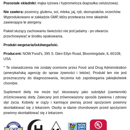
Pozostałe składniki:
mąka ryżowa i hypromeloza (kapsułka celulozowa).
Nie zawiera:
pszenicy, glutenu, soi, mleka, jaj, ryb, skorupiaków, orzechów.
Wyprodukowano w zakładzie GMP, który przetwarza inne składniki
zawierające te alergeny.
Pakiet służący zachowaniu świeżości nie jest jadalny - po otwarciu
przechowywać w środku opakowania.
Produkt wegetariański/wegański.
Producent:
NOW Food's, 395 S. Glen Ellyn Road, Bloomingdale, IL 60108,
USA.
* Te oświadczenia nie zostały ocenione przez Food and Drug Administration
(amerykańską agencję do spraw żywności i leków). Produkt ten nie jest
przeznaczony do diagnozowania, leczenia lub zapobiegania jakiejkolwiek
chorobie.
Suplement diety nie może być stosowany jako substytut (zamiennik)
zróżnicowanej diety. Zalecany jest zrównoważony sposób żywienia i zdrowy
styl życia. Kobiety w ciąży i karmiące piersią przed spożyciem powinny
skontaktować się z lekarzem. Osoby w stanie chorobowym przed spożyciem
powinny skontaktować się z lekarzem.