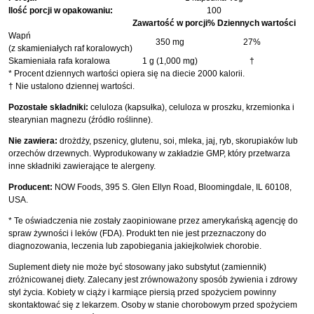
Ilość porcji w opakowaniu:
100
Zawartość w porcji
% Dziennych wartości
Wapń
350 mg
27%
(z skamieniałych raf koralowych)
Skamieniała rafa koralowa
1 g (1,000 mg)
†
* Procent dziennych wartości opiera się na diecie 2000 kalorii.
† Nie ustalono dziennej wartości.
Pozostałe składniki:
celuloza (kapsułka), celuloza w proszku, krzemionka i
stearynian magnezu (źródło roślinne).
Nie zawiera:
drożdży, pszenicy, glutenu, soi, mleka, jaj, ryb, skorupiaków lub
orzechów drzewnych. Wyprodukowany w zakładzie GMP, który przetwarza
inne składniki zawierające te alergeny.
Producent:
NOW Foods, 395 S. Glen Ellyn Road, Bloomingdale, IL 60108,
USA.
* Te oświadczenia nie zostały zaopiniowane przez amerykańską agencję do
spraw żywności i leków (FDA). Produkt ten nie jest przeznaczony do
diagnozowania, leczenia lub zapobiegania jakiejkolwiek chorobie.
Suplement diety nie może być stosowany jako substytut (zamiennik)
zróżnicowanej diety. Zalecany jest zrównoważony sposób żywienia i zdrowy
styl życia. Kobiety w ciąży i karmiące piersią przed spożyciem powinny
skontaktować się z lekarzem. Osoby w stanie chorobowym przed spożyciem