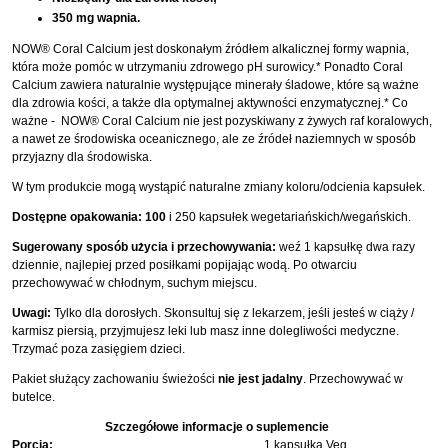
350 mg wapnia.
NOW® Coral Calcium jest doskonałym źródłem alkalicznej formy wapnia,
która może pomóc w utrzymaniu zdrowego pH surowicy.* Ponadto Coral
Calcium zawiera naturalnie występujące minerały śladowe, które są ważne
dla zdrowia kości, a także dla optymalnej aktywności enzymatycznej.* Co
ważne - NOW® Coral Calcium nie jest pozyskiwany z żywych raf koralowych,
a nawet ze środowiska oceanicznego, ale ze źródeł naziemnych w sposób
przyjazny dla środowiska.
W tym produkcie mogą wystąpić naturalne zmiany koloru/odcienia kapsułek.
Dostępne opakowania:
100
i 250 kapsułek wegetariańskich/wegańskich.
Sugerowany sposób użycia i przechowywania:
weź 1 kapsułkę dwa razy
dziennie, najlepiej przed posiłkami popijając wodą. Po otwarciu
przechowywać w chłodnym, suchym miejscu.
Uwagi:
Tylko dla dorosłych. Skonsultuj się z lekarzem, jeśli jesteś w ciąży /
karmisz piersią, przyjmujesz leki lub masz inne dolegliwości medyczne.
Trzymać poza zasięgiem dzieci.
Pakiet służący zachowaniu świeżości
nie jest jadalny
. Przechowywać w
butelce.
Szczegółowe informacje o suplemencie
Porcja:
1 kapsułka Veg