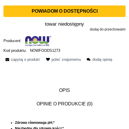
POWIADOM O DOSTĘPNOŚCI
towar niedostępny
dodaj do przechowalni
Producent:
Kod produktu:
NOWFOODS1273
zapytaj o produkt
poleć znajomemu
dodaj opinię
OPIS
OPINIE O PRODUKCIE (0)
Zdrowa równowaga pH;*
Niezbędny dla zdrowia kości;*