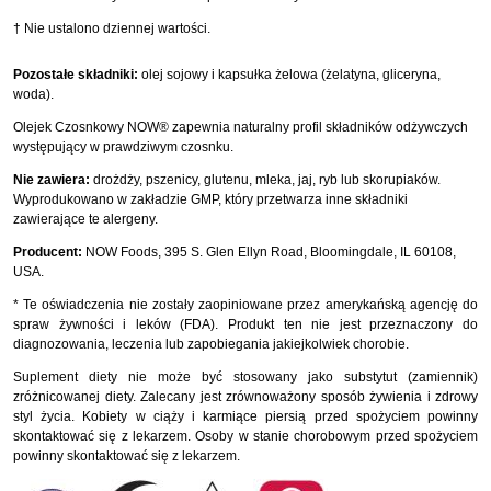
† Nie ustalono dziennej wartości.
Pozostałe składniki:
olej sojowy i kapsułka żelowa (żelatyna, gliceryna,
woda).
Olejek Czosnkowy NOW® zapewnia naturalny profil składników odżywczych
występujący w prawdziwym czosnku.
Nie zawiera:
drożdży, pszenicy, glutenu, mleka, jaj, ryb lub skorupiaków.
Wyprodukowano w zakładzie GMP, który przetwarza inne składniki
zawierające te alergeny.
Producent:
NOW Foods, 395 S. Glen Ellyn Road, Bloomingdale, IL 60108,
USA.
* Te oświadczenia nie zostały zaopiniowane przez amerykańską agencję do
spraw żywności i leków (FDA). Produkt ten nie jest przeznaczony do
diagnozowania, leczenia lub zapobiegania jakiejkolwiek chorobie.
Suplement diety nie może być stosowany jako substytut (zamiennik)
zróżnicowanej diety. Zalecany jest zrównoważony sposób żywienia i zdrowy
styl życia. Kobiety w ciąży i karmiące piersią przed spożyciem powinny
skontaktować się z lekarzem. Osoby w stanie chorobowym przed spożyciem
powinny skontaktować się z lekarzem.