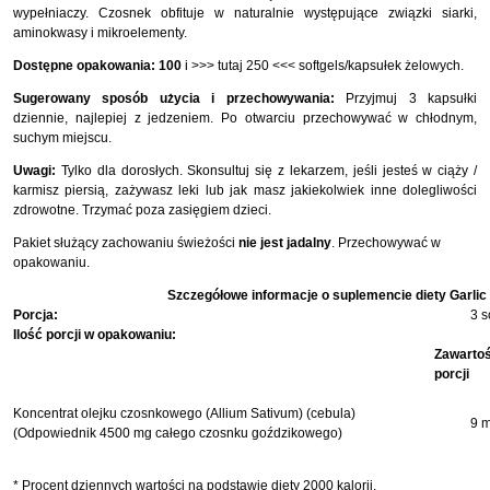
wypełniaczy. Czosnek obfituje w naturalnie występujące związki siarki,
aminokwasy i mikroelementy.
Dostępne opakowania:
100
i
>>> tutaj 250 <<<
softgels/kapsułek żelowych.
Sugerowany sposób użycia i przechowywania:
Przyjmuj 3 kapsułki
dziennie, najlepiej z jedzeniem. Po otwarciu przechowywać w chłodnym,
suchym miejscu.
Uwagi:
Tylko dla dorosłych. Skonsultuj się z lekarzem, jeśli jesteś w ciąży /
karmisz piersią, zażywasz leki lub jak masz jakiekolwiek inne dolegliwości
zdrowotne. Trzymać poza zasięgiem dzieci.
Pakiet służący zachowaniu świeżości
nie jest jadalny
. Przechowywać w
opakowaniu.
Szczegółowe informacje o suplemencie diety Garlic 
Porcja:
3 s
Ilość porcji w opakowaniu:
Zawarto
porcji
Koncentrat olejku czosnkowego (Allium Sativum) (cebula)
9 
(Odpowiednik 4500 mg całego czosnku goździkowego)
* Procent dziennych wartości na podstawie diety 2000 kalorii.