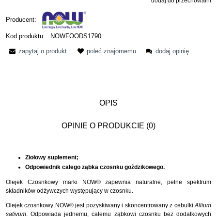
dodaj do przechowalni
Producent:
Kod produktu:
NOWFOODS1790
zapytaj o produkt
poleć znajomemu
dodaj opinię
OPIS
OPINIE O PRODUKCIE (0)
Ziołowy suplement;
Odpowiednik całego ząbka czosnku goździkowego.
Olejek Czosnkowy marki NOW® zapewnia naturalne, pełne spektrum
składników odżywczych występujący w czosnku.
Olejek czosnkowy NOW® jest pozyskiwany i skoncentrowany z cebulki
Allium
sativum
. Odpowiada jednemu, całemu ząbkowi czosnku bez dodatkowych