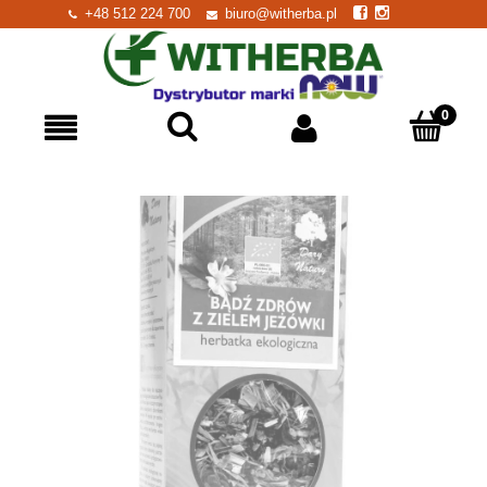
+48 512 224 700
biuro@witherba.pl