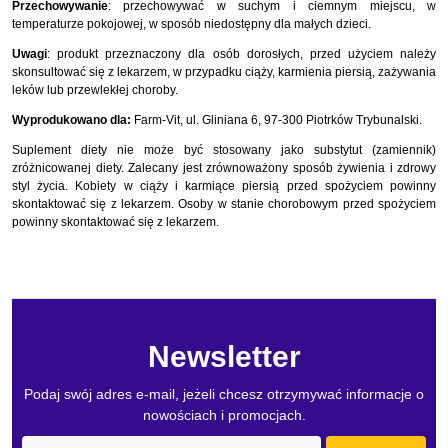
Przechowywanie
: przechowywać w suchym i ciemnym miejscu, w
temperaturze pokojowej, w sposób niedostępny dla małych dzieci.
Uwagi
: produkt przeznaczony dla osób dorosłych, przed użyciem należy
skonsultować się z lekarzem, w przypadku ciąży, karmienia piersią, zażywania
leków lub przewlekłej choroby.
Wyprodukowano dla:
Farm-Vit, ul. Gliniana 6, 97-300 Piotrków Trybunalski.
Suplement diety nie może być stosowany jako substytut (zamiennik)
zróżnicowanej diety. Zalecany jest zrównoważony sposób żywienia i zdrowy
styl życia. Kobiety w ciąży i karmiące piersią przed spożyciem powinny
skontaktować się z lekarzem. Osoby w stanie chorobowym przed spożyciem
powinny skontaktować się z lekarzem.
Newsletter
Podaj swój adres e-mail, jeżeli chcesz otrzymywać informacje o
nowościach i promocjach.