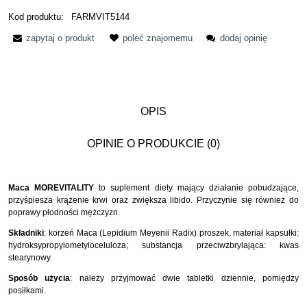
Kod produktu:
FARMVIT5144
zapytaj o produkt
poleć znajomemu
dodaj opinię
OPIS
OPINIE O PRODUKCIE (0)
Maca MOREVITALITY
to suplement diety mający działanie pobudzające,
przyśpiesza krążenie krwi oraz zwiększa libido. Przyczynie się również do
poprawy płodności mężczyzn.
Składniki
: korzeń Maca (Lepidium Meyenii Radix) proszek, materiał kapsułki:
hydroksypropylometyloceluloza; substancja przeciwzbrylająca: kwas
stearynowy.
Sposób użycia
: należy przyjmować dwie tabletki dziennie, pomiędzy
posiłkami.