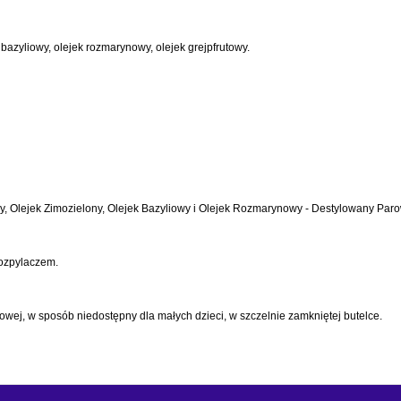
 bazyliowy, olejek rozmarynowy, olejek grejpfrutowy.
towy, Olejek Zimozielony, Olejek Bazyliowy i Olejek Rozmarynowy - Destylowany Par
rozpylaczem.
ej, w sposób niedostępny dla małych dzieci, w szczelnie zamkniętej butelce.