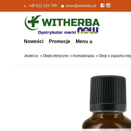
+48 512 224 700
biuro@witherba.pl
Nowości
Promocje
Menu
Jesteś w:
»
Olejki eteryczne
»
Aromaterapia
»
Oleje o zapachu mię