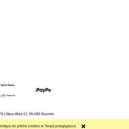
 | Stara Wieś 21, 95-080 Żeromin
ostępu do plików cookies w Twojej przeglądarce.