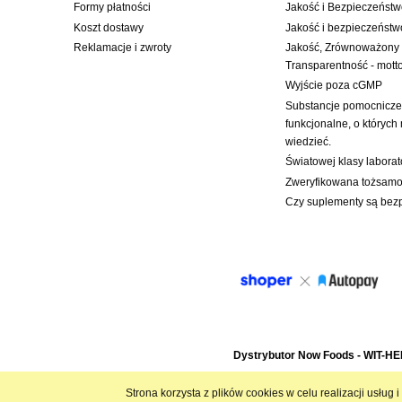
Formy płatności
Jakość i Bezpieczeńst
Koszt dostawy
Jakość i bezpieczeństw
Reklamacje i zwroty
Jakość, Zrównoważony
Transparentność - mot
Wyjście poza cGMP
Substancje pomocnicze:
funkcjonalne, o których
wiedzieć.
Światowej klasy labora
Zweryfikowana tożsamoś
Czy suplementy są bez
Dystrybutor Now Foods - WIT-H
Strona korzysta z plików cookies w celu realizacji usług 