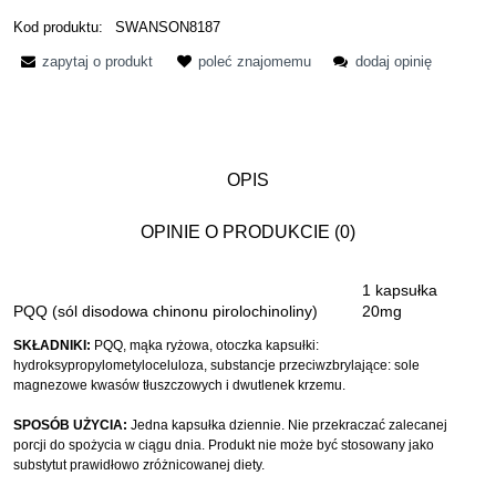
Kod produktu:
SWANSON8187
zapytaj o produkt
poleć znajomemu
dodaj opinię
OPIS
OPINIE O PRODUKCIE (0)
1 kapsułka
PQQ (sól disodowa chinonu pirolochinoliny)
20mg
SKŁADNIKI:
PQQ, mąka ryżowa, otoczka kapsułki:
hydroksypropylometyloceluloza, substancje przeciwzbrylające: sole
magnezowe kwasów tłuszczowych i dwutlenek krzemu.
SPOSÓB UŻYCIA:
Jedna kapsułka dziennie. Nie przekraczać zalecanej
porcji do spożycia w ciągu dnia. Produkt nie może być stosowany jako
substytut prawidłowo zróżnicowanej diety.