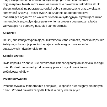
mogą być pomocne w obniżaniu wysokiego poziomu cholesterolu i
trójglicerydów. Reishi może również skutecznie niwelować szkodliwe skutki
stresu, wpływać na poprawę zdrowia i dobre samopoczucie oraz zwiększać
sprawność fizyczną. Reishi wykazuje działanie adaptogenne czyli
mobilizujące organizm do walki ze stresem oksydacyjnym, stymulujące układ
immunologiczny, wpływające pozytywnie na procesy poznawcze, a także
wpływające na poprawę nastroju i samopoczucia.
Składniki:
Reishi, substancja wypełniająca: mikrokrystaliczna celuloza, otoczka kapsułki:
żelatyna, substancje przeciwzbrylające: sole magnezowe kwasów
tłuszczowych i dwutlenek krzemu.
Sposób użycia:
Dwie kapsułki dziennie. Nie przekraczać zalecanej porcji do spożycia w ciągu
dnia. Produkt nie może być stosowany jako substytut prawidłowo
zróżnicowanej diety.
Przechowywanie:
Przechowywać w temperaturze pokojowej, w sposób niedostępny dla małych
dzieci. Produkt niewskazany dla kobiet w ciąży i karmiących