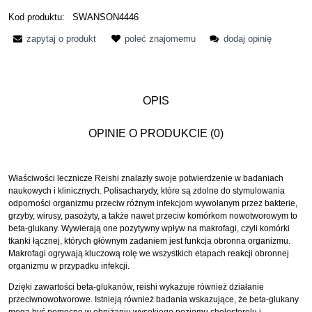
Kod produktu:
SWANSON4446
zapytaj o produkt
poleć znajomemu
dodaj opinię
OPIS
OPINIE O PRODUKCIE (0)
Właściwości lecznicze Reishi znalazły swoje potwierdzenie w badaniach
naukowych i klinicznych. Polisacharydy, które są zdolne do stymulowania
odporności organizmu przeciw różnym infekcjom wywołanym przez bakterie,
grzyby, wirusy, pasożyty, a także nawet przeciw komórkom nowotworowym to
beta-glukany. Wywierają one pozytywny wpływ na makrofagi, czyli komórki
tkanki łącznej, których głównym zadaniem jest funkcja obronna organizmu.
Makrofagi ogrywają kluczową rolę we wszystkich etapach reakcji obronnej
organizmu w przypadku infekcji.
Dzięki zawartości beta-glukanów, reishi wykazuje również działanie
przeciwnowotworowe. Istnieją również badania wskazujące, że beta-glukany