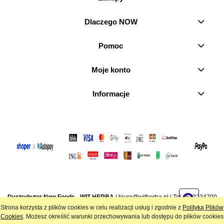
Dlaczego NOW
Pomoc
Moje konto
Informacje
Dystrybutor Now Foods - WIT-HERBA
|
biuro@witherba.pl
| Tel.:
512224700
| NIP: 7282846756 | REGON: 386970179 | Stara Wieś 21, 95-080 Żeromin
Strona korzysta z plików cookies w celu realizacji usług i zgodnie z
Polityką Plików
Cookies
. Możesz określić warunki przechowywania lub dostępu do plików cookies