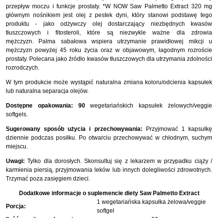
przepływ moczu i funkcje prostaty. *W NOW Saw Palmetto Extract 320 mg
głównym nośnikiem jest olej z pestek dyni, który stanowi podstawę tego
produktu - jako odżywczy olej dostarczający niezbędnych kwasów
tłuszczowych i fitosteroli, które są niezwykle ważne dla zdrowia
mężczyzn. Palma sabałowa wspiera utrzymanie prawidłowej mikcji u
mężczyzn powyżej 45 roku życia oraz w objawowym, łagodnym rozroście
prostaty. Polecana jako źródło kwasów tłuszczowych dla utrzymania zdolności
rozrodczych.
W tym produkcie może wystąpić naturalna zmiana koloru/odcienia kapsułek
lub naturalna separacja olejów.
Dostępne opakowania: 90
wegetariańskich kapsułek żelowych/veggie
softgels.
Sugerowany sposób użycia i przechowywania:
Przyjmować 1 kapsułkę
dziennie podczas posiłku. Po otwarciu przechowywać w chłodnym, suchym
miejscu.
Uwagi:
Tylko dla dorosłych. Skonsultuj się z lekarzem w przypadku ciąży /
karmienia piersią, przyjmowania leków lub innych dolegliwości zdrowotnych.
Trzymać poza zasięgiem dzieci.
Dodatkowe informacje o suplemencie diety Saw Palmetto Extract
1 wegetariańska kapsułka żelowa/veggie
Porcja:
softgel