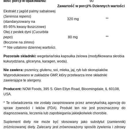
Ilość porcji w opakowaniu:
90
Zawartość w porcji
% Dziennych wartości
Ekstrakt z jagód palmy sabałowej
(
Serenoa repens
)
320 mg
**
(standaryzowany na
85-95% kwasy tłuszczowe)
Olej z pestek dyni (
Cucurbita
pepo
)
80 mg
**
(tłoczone na zimno)
** Nie ustalono dziennej wartości.
Pozostałe składniki:
wegetariańska kapsułka żelowa (modyfikowana skrobia
kukurydziana, gliceryna, karagen, woda).
Nie zawiera:
pszenicy, glutenu, soi, mleka, jaj, ryb lub skorupiaków.
Wyprodukowano w zakładzie GMP, który przetwarza inne składniki
zawierające te alergeny.
Producent:
NOW Foods, 395 S. Glen Ellyn Road, Bloomingdale, IL 60108,
USA.
* Te oświadczenia nie zostały zaopiniowane przez amerykańską agencję do
spraw żywności i leków (FDA). Produkt ten nie jest przeznaczony do
diagnozowania, leczenia lub zapobiegania jakiejkolwiek chorobie.
Suplement diety nie może być stosowany jako substytut (zamiennik)
zróżnicowanej diety. Zalecany jest zrównoważony sposób żywienia i zdrowy