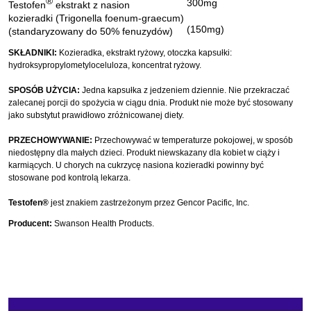
®
300mg
Testofen
ekstrakt z nasion
kozieradki (Trigonella foenum-graecum)
(150mg)
(standaryzowany do 50% fenuzydów)
SKŁADNIKI:
Kozieradka, ekstrakt ryżowy, otoczka kapsułki:
hydroksypropylometyloceluloza, koncentrat ryżowy.
SPOSÓB UŻYCIA:
Jedna kapsułka z jedzeniem dziennie. Nie przekraczać
zalecanej porcji do spożycia w ciągu dnia. Produkt nie może być stosowany
jako substytut prawidłowo zróżnicowanej diety.
PRZECHOWYWANIE:
Przechowywać w temperaturze pokojowej, w sposób
niedostępny dla małych dzieci. Produkt niewskazany dla kobiet w ciąży i
karmiących. U chorych na cukrzycę nasiona kozieradki powinny być
stosowane pod kontrolą lekarza.
Testofen®
jest znakiem zastrzeżonym przez Gencor Pacific, Inc.
Producent:
Swanson Health Products.