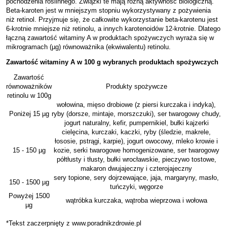
pochodzenia roślinnego. Związki te mają różną aktywność biologiczną.
Beta-karoten jest w mniejszym stopniu wykorzystywany z pożywienia
niż retinol. Przyjmuje się, że całkowite wykorzystanie beta-karotenu jest
6-krotnie mniejsze niż retinolu, a innych karotenoidów 12-krotnie. Dlatego
łączną zawartość witaminy A w produktach spożywczych wyraża się w
mikrogramach (µg) równoważnika (ekwiwalentu) retinolu.
Zawartość witaminy A w 100 g wybranych produktach spożywczych
Zawartość
równoważników
Produkty spożywcze
retinolu w 100g
wołowina, mięso drobiowe (z piersi kurczaka i indyka),
Poniżej 15 µg
ryby (dorsze, mintaje, morszczuki), ser twarogowy chudy,
jogurt naturalny, kefir, pumpernikiel, bułki kajzerki
cielęcina, kurczaki, kaczki, ryby (śledzie, makrele,
łososie, pstrągi, karpie), jogurt owocowy, mleko krowie i
15 - 150 µg
kozie, serki twarogowe homogenizowane, ser twarogowy
półtłusty i tłusty, bułki wrocławskie, pieczywo tostowe,
makaron dwujajeczny i czterojajeczny
sery topione, sery dojrzewające, jaja, margaryny, masło,
150 - 1500 µg
tuńczyki, węgorze
Powyżej 1500
wątróbka kurczaka, wątroba wieprzowa i wołowa
µg
*Tekst zaczerpnięty z www.poradnikzdrowie.pl