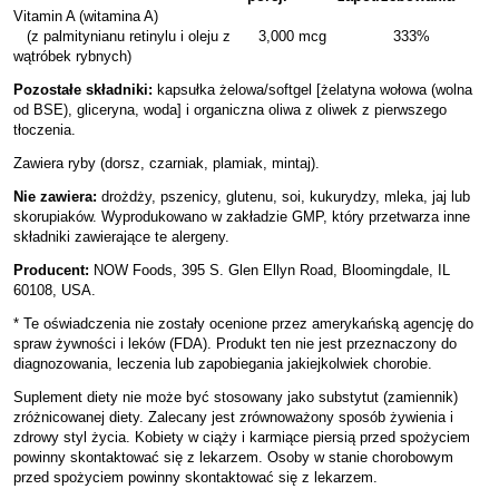
Vitamin A (witamina A)
(z palmitynianu retinylu i oleju z
3,000 mcg
333%
wątróbek rybnych)
Pozostałe składniki:
kapsułka żelowa/softgel [żelatyna wołowa (wolna
od BSE), gliceryna, woda] i organiczna oliwa z oliwek z pierwszego
tłoczenia.
Zawiera ryby (dorsz, czarniak, plamiak, mintaj).
Nie zawiera:
drożdży, pszenicy, glutenu, soi, kukurydzy, mleka, jaj lub
skorupiaków. Wyprodukowano w zakładzie GMP, który przetwarza inne
składniki zawierające te alergeny.
Producent:
NOW Foods, 395 S. Glen Ellyn Road, Bloomingdale, IL
60108, USA.
* Te oświadczenia nie zostały ocenione przez amerykańską agencję do
spraw żywności i leków (FDA). Produkt ten nie jest przeznaczony do
diagnozowania, leczenia lub zapobiegania jakiejkolwiek chorobie.
Suplement diety nie może być stosowany jako substytut (zamiennik)
zróżnicowanej diety. Zalecany jest zrównoważony sposób żywienia i
zdrowy styl życia. Kobiety w ciąży i karmiące piersią przed spożyciem
powinny skontaktować się z lekarzem. Osoby w stanie chorobowym
przed spożyciem powinny skontaktować się z lekarzem.