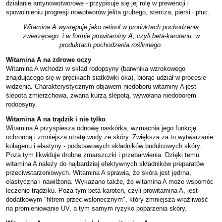
działanie antynowotworowe - przypisuje się jej rolę w prewencji i
spowolnieniu progresji nowotworów jelita grubego, stercza, piersi i płuc.
Witamina A występuje jako retinol w produktach pochodzenia
zwierzęcego i w formie prowitaminy A, czyli beta-karotenu, w
produktach pochodzenia roślinnego.
Witamina A na zdrowe oczy
Witamina A wchodzi w skład rodopsyny (barwnika wzrokowego
znajdującego się w pręcikach siatkówki oka), biorąc udział w procesie
widzenia. Charakterystycznym objawem niedoboru witaminy A jest
ślepota zmierzchowa, zwana kurzą ślepotą, wywołana niedoborem
rodopsyny.
Witamina A na trądzik i nie tylko
Witamina A przyspiesza odnowę naskórka, wzmacnia jego funkcję
ochronną i zmniejsza utratę wody ze skóry. Zwiększa za to wytwarzanie
kolagenu i elastyny - podstawowych składników budulcowych skóry.
Poza tym likwiduje drobne zmarszczki i przebarwienia. Dzięki temu
witamina A należy do najbardziej efektywnych składników preparatów
przeciwstarzeniowych. Witamina A sprawia, że skóra jest jędrna,
elastyczna i nawilżona. Wykazano także, że witamina A może wspomóc
leczenie trądziku. Poza tym beta-karoten, czyli prowitamina A, jest
dodatkowym "filtrem przeciwsłonecznym", który zmniejsza wrażliwość
na promieniowanie UV, a tym samym ryzyko poparzenia skóry.