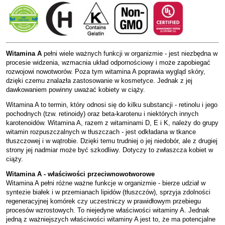
Witamina A
pełni wiele ważnych funkcji w organizmie - jest niezbędna w
procesie widzenia, wzmacnia układ odpornościowy i może zapobiegać
rozwojowi nowotworów. Poza tym witamina A poprawia wygląd skóry,
dzięki czemu znalazła zastosowanie w kosmetyce. Jednak z jej
dawkowaniem powinny uważać kobiety w ciąży.
Witamina A to termin, który odnosi się do kilku substancji - retinolu i jego
pochodnych (tzw. retinoidy) oraz beta-karotenu i niektórych innych
karotenoidów. Witamina A, razem z witaminami D, E i K, należy do grupy
witamin rozpuszczalnych w tłuszczach - jest odkładana w tkance
tłuszczowej i w wątrobie. Dzięki temu trudniej o jej niedobór, ale z drugiej
strony jej nadmiar może być szkodliwy. Dotyczy to zwłaszcza kobiet w
ciąży.
Witamina A - właściwości przeciwnowotworowe
Witamina A pełni różne ważne funkcje w organizmie - bierze udział w
syntezie białek i w przemianach lipidów (tłuszczów), sprzyja zdolności
regeneracyjnej komórek czy uczestniczy w prawidłowym przebiegu
procesów wzrostowych. To niejedyne właściwości witaminy A. Jednak
jedną z ważniejszych właściwości witaminy A jest to, że ma potencjalne