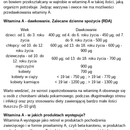
on bowiem przekształcany w wątrobie w witaminę A w takiej ilości, jaką
organizm potrzebuje. Jedząc warzywa i owoce nie ma możliwości
przedawkowania witaminy A.
Witamina A - dawkowanie. Zalecane dzienne spożycie (RDA)
Wiek
Dawkowanie
dzieci: od 1. do 3. roku
400 µg; od 4. do 6. roku życia - 450 µg; od 7.
życia
do 9. roku życia - 500 µg
chłopcy: od 10. do 12.
600 µg; od 13. do 18. roku życia - 600 µg -
roku życia
900 µg
dziewczęta - od 10. do
600 µg; od 13. do 18. roku życia - 700 µg
12. roku życia
mężczyźni
900 µg
kobiety
700 µg
kobiety w ciąży
< 19 lat - 750 µg ; > 19 lat - 770 µg
kobiety karmiące
< 19 lat - 1200 µg ; > 19 lat - 1300 µg
Warto wiedzieć, że wzrost zapotrzebowania na witaminę A obserwuje się
u osób z chorobami układu pokarmowego, podczas długotrwałego stresu
i infekcji oraz przy stosowaniu diety zawierającej bardzo małe ilości
tłuszczu (5–10 g/d).
Witamina A - w jakich produktach występuje?
Witamina A występuje jako retinol w produktach pochodzenia
zwierzęcego i w formie prowitaminy A, czyli beta-karotenu, w produktach