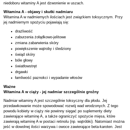
niedoboru witaminy A jest dzwonienie w uszach.
Witamina A - objawy i skutki nadmiaru
Witamina A w nadmiernych ilościach jest związkiem toksycznym. Przy
jej nadmiernym spożyciu pojawiają się:
drażliwość
zaburzenia żołądkowo-jelitowe
zmiana zabarwienia skóry
powiększenie wątroby i śledziony
świąd skóry
bóle głowy
światłowstręt
drgawki
łamliwość paznokci i wypadanie włosów
Ważne
Witamina A w ciąży - jej nadmiar szczególnie groźny
Nadmiar witaminy A jest szczególnie toksyczny dla płodu. Jej
przedawkowanie może spowodować rozwój wad wrodzonych. Z tego
powodu kobiety w ciąży nie powinny sięgać po suplementy diety
zawierające witaminę A, a także ograniczyć spożycie mięsa, które
zawierają witaminę A w postaci retinolu (np. wątróbki). Natomiast można
jeść w dowolnej ilości warzywa i owoce zawierające beta-karoten. Jest