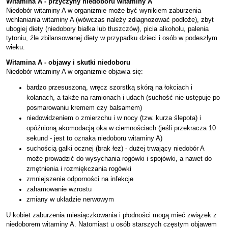
Witamina A - przyczyny niedoboru witaminy A
Niedobór witaminy A w organizmie może być wynikiem zaburzenia
wchłaniania witaminy A (wówczas należy zdiagnozować podłoże), zbyt
ubogiej diety (niedobory białka lub tłuszczów), picia alkoholu, palenia
tytoniu, źle zbilansowanej diety w przypadku dzieci i osób w podeszłym
wieku.
Witamina A - objawy i skutki niedoboru
Niedobór witaminy A w organizmie objawia się:
bardzo przesuszoną, wręcz szorstką skórą na łokciach i
kolanach, a także na ramionach i udach (suchość nie ustępuje po
posmarowaniu kremem czy balsamem)
niedowidzeniem o zmierzchu i w nocy (tzw. kurza ślepota) i
opóźnioną akomodacją oka w ciemnościach (jeśli przekracza 10
sekund - jest to oznaka niedoboru witaminy A)
suchością gałki ocznej (brak łez) - dużej trwający niedobór A
może prowadzić do wysychania rogówki i spojówki, a nawet do
zmętnienia i rozmiękczania rogówki
zmniejszenie odporności na infekcje
zahamowanie wzrostu
zmiany w układzie nerwowym
U kobiet zaburzenia miesiączkowania i płodności mogą mieć związek z
niedoborem witaminy A. Natomiast u osób starszych częstym objawem