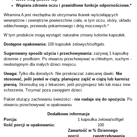
Wspiera zdrowie oczu i prawidłowe funkcje odpornościowe.*
Witamina A jest niezbędna do utrzymania tkanek wyściełających
wewnętrzne i zewnętrzne powierzchnie ciała, w tym oczu, skóry, układu
oddechowego, przewodu pokarmowego i dróg moczowych.*
W tym produkcie mogą wystąpić naturalne zmiany kolorów kapsułek.
Dostępne opakowania:
100 kapsułek żelowych/softgels.
Sugerowany sposób użycia i przechowywania:
zażywaj 1 kapsułkę
dziennie z posiłkiem. Po otwarciu przechowywać w chłodnym, suchym -
niedostępnym dla małych dzieci miejscu.
Uwaga:
Tylko dla dorosłych. Nie przekraczać zalecanej dawki.
Nie
stosować, jeśli jesteś w ciąży, planujesz zajść w ciążę lub karmisz
piersią
. Skonsultuj się z lekarzem, jeśli przyjmujesz leki lub masz inne
schorzenia. Trzymać poza zasięgiem dzieci.
Pakiet służący zachowaniu świeżości -
nie nadaje się do spożycia
. Po
otwarciu przechowywać w opakowaniu.
Dodatkowe informacje
Porcja:
1 kapsułka żelowa/softgel
Ilość porcji w opakowaniu:
100
Zawartość w
% Dziennego
porcji
zapotrzebowania