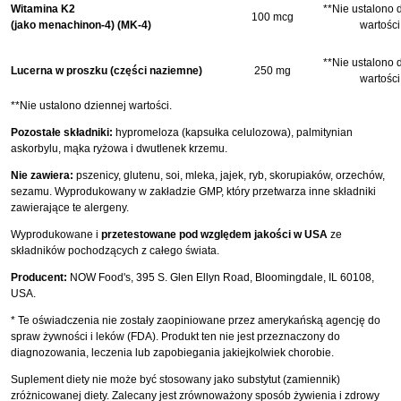
Witamina K2
**Nie ustalono 
100 mcg
(jako menachinon-4) (MK-4)
wartości
**Nie ustalono 
Lucerna w proszku (części naziemne)
250 mg
wartości
**Nie ustalono dziennej wartości.
Pozostałe składniki:
hypromeloza (kapsułka celulozowa), palmitynian
askorbylu, mąka ryżowa i dwutlenek krzemu.
Nie zawiera:
pszenicy, glutenu, soi, mleka, jajek, ryb, skorupiaków, orzechów,
sezamu. Wyprodukowany w zakładzie GMP, który przetwarza inne składniki
zawierające te alergeny.
Wyprodukowane i
przetestowane pod względem jakości w USA
ze
składników pochodzących z całego świata.
Producent:
NOW Food's, 395 S. Glen Ellyn Road, Bloomingdale, IL 60108,
USA.
* Te oświadczenia nie zostały zaopiniowane przez amerykańską agencję do
spraw żywności i leków (FDA). Produkt ten nie jest przeznaczony do
diagnozowania, leczenia lub zapobiegania jakiejkolwiek chorobie.
Suplement diety nie może być stosowany jako substytut (zamiennik)
zróżnicowanej diety. Zalecany jest zrównoważony sposób żywienia i zdrowy