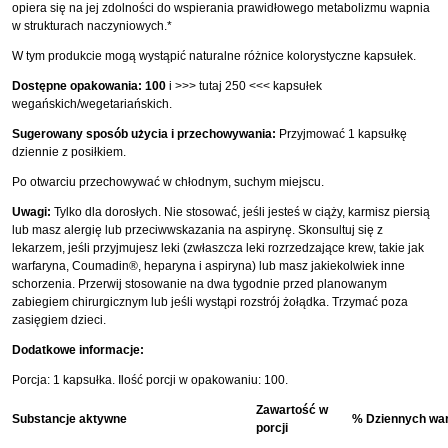
opiera się na jej zdolności do wspierania prawidłowego metabolizmu wapnia
w strukturach naczyniowych.*
W tym produkcie mogą wystąpić naturalne różnice kolorystyczne kapsułek.
Dostępne opakowania:
100
i
>>> tutaj 250 <<<
kapsułek
wegańskich/wegetariańskich.
Sugerowany sposób użycia i przechowywania:
Przyjmować 1 kapsułkę
dziennie z posiłkiem.
Po otwarciu przechowywać w chłodnym, suchym miejscu.
Uwagi:
Tylko dla dorosłych. Nie stosować, jeśli jesteś w ciąży, karmisz piersią
lub masz alergię lub przeciwwskazania na aspirynę. Skonsultuj się z
lekarzem, jeśli przyjmujesz leki (zwłaszcza leki rozrzedzające krew, takie jak
warfaryna, Coumadin®, heparyna i aspiryna) lub masz jakiekolwiek inne
schorzenia. Przerwij stosowanie na dwa tygodnie przed planowanym
zabiegiem chirurgicznym lub jeśli wystąpi rozstrój żołądka. Trzymać poza
zasięgiem dzieci.
Dodatkowe informacje:
Porcja: 1 kapsułka. Ilość porcji w opakowaniu: 100.
Zawartość w
Substancje aktywne
% Dziennych war
porcji