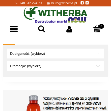
+48 512 224 700
biuro@witherba.pl
Dostępność: (wybierz)
Promocja: (wybierz)