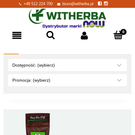
+48 512 224 700
biuro@witherba.pl
Dostępność: (wybierz)
Promocja: (wybierz)