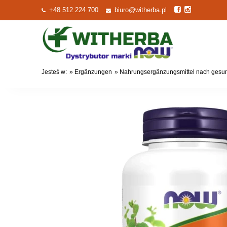
+48 512 224 700
biuro@witherba.pl
Jesteś w:
»
Ergänzungen
»
Nahrungsergänzungsmittel nach gesun