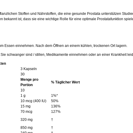
anzlichen Stoffen und Nährstoffen, die eine gesunde Prostata unterstützen Studien. 
bekannt ist, dass sie eine wichtige Rolle für eine optimale Prostatafunktion spiele
um Essen einnehmen. Nach dem Öffnen an einem kühlen, trockenen Ort lagern.
 Sie schwanger sind / stillen, Medikamente einnehmen oder an einer Krankheit leid
kten
3 Kapseln
30
Menge pro
% Täglicher Wert
Portion
10
1 g
1%*
10 mcg (400 IU)
50%
15 mg
136%
70 mcg
127%
320 mg
†
850 mg
†