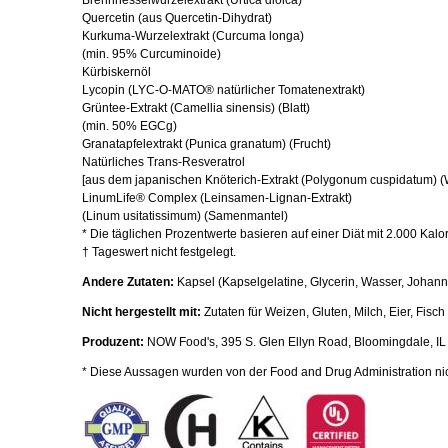
Brennnesselwurzelextrakt (Urtica dioica)
Quercetin (aus Quercetin-Dihydrat)
Kurkuma-Wurzelextrakt (Curcuma longa)
(min. 95% Curcuminoide)
Kürbiskernöl
Lycopin (LYC-O-MATO® natürlicher Tomatenextrakt)
Grüntee-Extrakt (Camellia sinensis) (Blatt)
(min. 50% EGCg)
Granatapfelextrakt (Punica granatum) (Frucht)
Natürliches Trans-Resveratrol
[aus dem japanischen Knöterich-Extrakt (Polygonum cuspidatum) (
LinumLife® Complex (Leinsamen-Lignan-Extrakt)
(Linum usitatissimum) (Samenmantel)
* Die täglichen Prozentwerte basieren auf einer Diät mit 2.000 Kalor
† Tageswert nicht festgelegt.
Andere Zutaten:
Kapsel (Kapselgelatine, Glycerin, Wasser, Joha
Nicht hergestellt mit:
Zutaten für Weizen, Gluten, Milch, Eier, Fisc
Produzent:
NOW Food's, 395 S. Glen Ellyn Road, Bloomingdale, IL
* Diese Aussagen wurden von der Food and Drug Administration nic