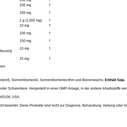
240 mg
†
200 mg
†
100 mg
†
1 g (1,000 mg)
†
10 mg
†
100 mg
†
100 mg
†
10 mg
†
Wurzel)]
25 mg
†
ien.
nnisbrot), Sonnenblumenöl, Sonnenblumenlecithin und Bienenwachs.
Enthält Soja.
h oder Schalentiere. Hergestellt in einer GMP-Anlage, in der andere Inhaltsstoffe ve
 60108, USA.
ht bewertet. Diese Produkte sind nicht zur Diagnose, Behandlung, Heilung oder 