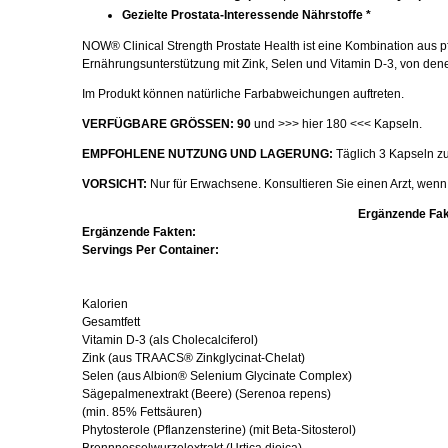
Gezielte Prostata-Interessende Nährstoffe *
NOW® Clinical Strength Prostate Health ist eine Kombination aus pfl
Ernährungsunterstützung mit Zink, Selen und Vitamin D-3, von denen 
Im Produkt können natürliche Farbabweichungen auftreten.
VERFÜGBARE GRÖSSEN: 90
und
>>> hier 180 <<<
Kapseln.
EMPFOHLENE NUTZUNG UND LAGERUNG:
Täglich 3 Kapseln z
VORSICHT:
Nur für Erwachsene. Konsultieren Sie einen Arzt, wenn
Ergänzende Fa
Ergänzende Fakten:
Servings Per Container:
Kalorien
Gesamtfett
Vitamin D-3 (als Cholecalciferol)
Zink (aus TRAACS® Zinkglycinat-Chelat)
Selen (aus Albion® Selenium Glycinate Complex)
Sägepalmenextrakt (Beere) (Serenoa repens)
(min. 85% Fettsäuren)
Phytosterole (Pflanzensterine) (mit Beta-Sitosterol)