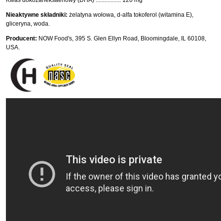
Kwas dokozaheksaenowy (DHA) ................. 120 mg
Nieaktywne składniki:
żelatyna wołowa, d-alfa tokoferol (witamina E),
gliceryna, woda.
Producent:
NOW Food's, 395 S. Glen Ellyn Road, Bloomingdale, IL 60108,
USA.