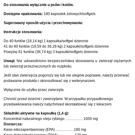
Do stosowania wyłącznie u psów i kotów.
Dostępne opakowania:
180 kapsułek żelowych/softgels
Sugerowany sposób użycia i przechowywania:
Instrukcje stosowania:
Do 40 funtów (18,14 kg) 1 kapsułka/softgel dziennie
41 do 80 funtów (18,59 do 36,28 kg) 2 kapsułki/softgels dziennie
Powyżej 81 funtów (36,74 kg) 3 kapsułki/softgels dziennie
Uwagi:
Nie udowodniono bezpieczeństwa stosowania u zwierząt ciężarnych
lub zwierząt przeznaczonych do rozpłodu.
Jeśli stan zwierzęcia pogorszy się lub nie ulegnie poprawie, należy przerwać
podawanie produktu i skonsultować się z weterynarzem.
Wyłącznie do użytku przez zwierzęta.
Chronić przed dziećmi i zwierzętami. W przypadku przypadkowego
przedawkowania należy natychmiast skontaktować się z lekarzem.
Składniki aktywne na kapsułkę (1,4 g):
Koncentrat naturalnego oleju rybiego ................... 1000 mg
Dostarcza:
Kwas eikozapentaenowy (EPA) ................... 180 mg