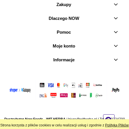
Zakupy
Dlaczego NOW
Pomoc
Moje konto
Informacje
Dystrybutor Now Foods - WIT-HERBA
|
biuro@witherba.pl
| Tel.:
512224700
| NIP: 7282846756 | REGON: 386970179 | Stara Wieś 21, 95-080 Żeromin
Strona korzysta z plików cookies w celu realizacji usług i zgodnie z
Polityką Plików