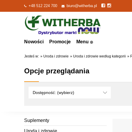
+48 512 224 700
biuro@witherba.pl
Nowości
Promocje
Menu
Jesteś w:
»
Uroda i zdrowie
»
Uroda i zdrowie według kategorii
»
Opcje przeglądania
Dostępność: (wybierz)
Suplementy
Uroda i zdrowie