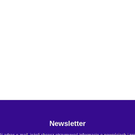
Newsletter
j adres e-mail, jeżeli chcesz otrzymywać informacje o nowościach i p