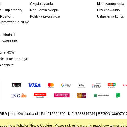
wo
Częste pytania
Moje zamówienia
o - suplementy.
Regulamin sklepu
Przechowalnia
 Rozwój,
Polityka prywatności
Ustawienia konta
to przewodnie NOW
 składniki
 możesz nie
toria NOW
ć i moc probiotyku
pieczne?
ERBA
|
biuro@witherba.pl
| Tel.:
512224700
| NIP: 7282846756 | REGON: 386970179
i zgodnie z
Polityką Plików Cookies
. Możesz określić warunki przechowywania lub d