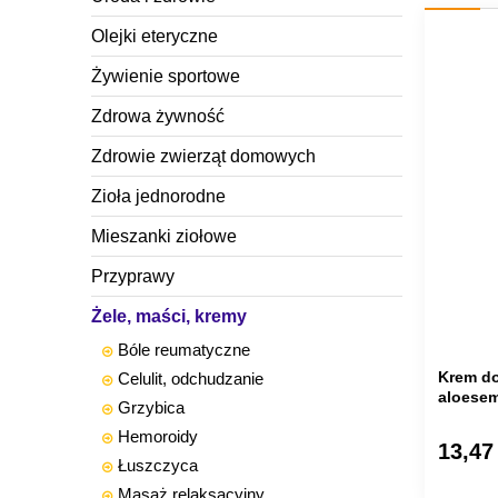
Olejki eteryczne
Żywienie sportowe
Zdrowa żywność
Zdrowie zwierząt domowych
Zioła jednorodne
Mieszanki ziołowe
Przyprawy
Żele, maści, kremy
Bóle reumatyczne
Krem do
Celulit, odchudzanie
aloesem
Grzybica
Hemoroidy
13,47 
Łuszczyca
Masaż relaksacyjny