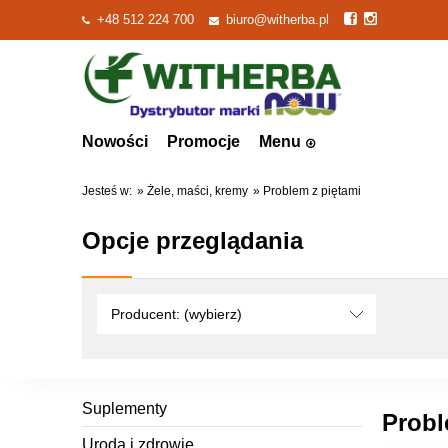
+48 512 224 700
biuro@witherba.pl
Nowości
Promocje
Menu
Jesteś w:
»
Żele, maści, kremy
»
Problem z piętami
Opcje przeglądania
Producent: (wybierz)
Suplementy
Probl
Uroda i zdrowie