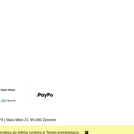
 | Stara Wieś 21, 95-080 Żeromin
ostępu do plików cookies w Twojej przeglądarce.