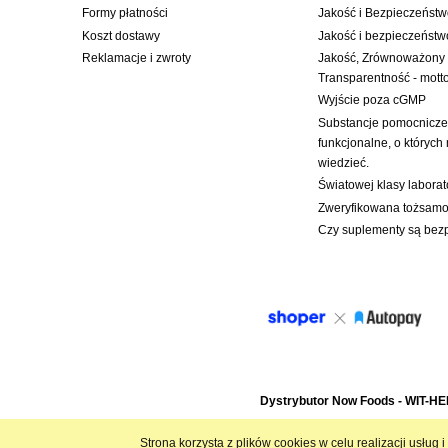
Formy płatności
Jakość i Bezpieczeńst
Koszt dostawy
Jakość i bezpieczeństw
Reklamacje i zwroty
Jakość, Zrównoważony
Transparentność - mot
Wyjście poza cGMP
Substancje pomocnicze:
funkcjonalne, o których
wiedzieć.
Światowej klasy labora
Zweryfikowana tożsamoś
Czy suplementy są bez
Dystrybutor Now Foods - WIT-H
Strona korzysta z plików cookies w celu realizacji usług 