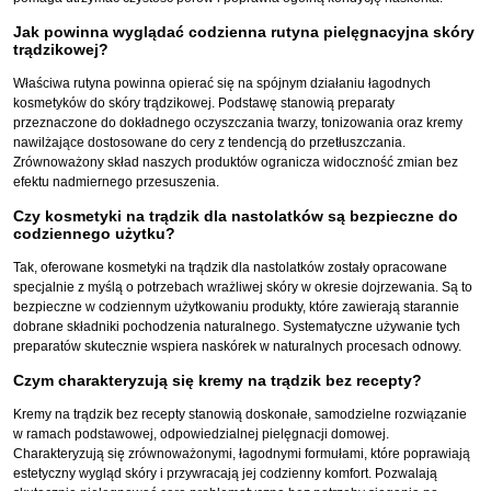
Jak powinna wyglądać codzienna rutyna pielęgnacyjna skóry
trądzikowej?
Właściwa rutyna powinna opierać się na spójnym działaniu łagodnych
kosmetyków do skóry trądzikowej. Podstawę stanowią preparaty
przeznaczone do dokładnego oczyszczania twarzy, tonizowania oraz kremy
nawilżające dostosowane do cery z tendencją do przetłuszczania.
Zrównoważony skład naszych produktów ogranicza widoczność zmian bez
efektu nadmiernego przesuszenia.
Czy kosmetyki na trądzik dla nastolatków są bezpieczne do
codziennego użytku?
Tak, oferowane kosmetyki na trądzik dla nastolatków zostały opracowane
specjalnie z myślą o potrzebach wrażliwej skóry w okresie dojrzewania. Są to
bezpieczne w codziennym użytkowaniu produkty, które zawierają starannie
dobrane składniki pochodzenia naturalnego. Systematyczne używanie tych
preparatów skutecznie wspiera naskórek w naturalnych procesach odnowy.
Czym charakteryzują się kremy na trądzik bez recepty?
Kremy na trądzik bez recepty stanowią doskonałe, samodzielne rozwiązanie
w ramach podstawowej, odpowiedzialnej pielęgnacji domowej.
Charakteryzują się zrównoważonymi, łagodnymi formułami, które poprawiają
estetyczny wygląd skóry i przywracają jej codzienny komfort. Pozwalają