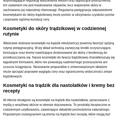
wspomagające regulację wydzielania sebum oraz łagodzące podrażnienia.
Ich zadaniem nie jest maskowanie objawów, lecz wspieranie skóry w
zachowaniu jej naturalnej równowagi. Regularna pielęgnacja odpowiednimi
kosmetykami do skóry trądzikowej może pomóc w utrzymaniu czystości porów
i poprawie ogólnej kondycji cery.
Kosmetyki do skóry trądzikowej w codziennej
rutynie
Właściwie dobrane kosmetyki na trądzik młodzieńczy powinny tworzyć spójną
rutynę pielęgnacyjną. W jej skład wchodzą zazwyczaj środki oczyszczające,
tonizujące oraz kremy nawilżające dostosowane do skóry z tendencją do
przetłuszczania się. Nasze kosmetyki do twarzy trądzikowej charakteryzują się
łagodnymi formułami, które nie powodują nadmiernego przesuszenia ani
uczucia ściągnięcia. Stosowanie preparatów o zrównoważonym składzie
może sprzyjać poprawie wyglądu cery oraz ograniczeniu widoczności zmian
trądzikowych.
Kosmetyki na trądzik dla nastolatków i kremy bez
recepty
W ofercie dostępne są kosmetyki na trądzik dla nastolatków, opracowane z
myślą o wrażliwej skórze w okresie dojrzewania. To produkty bezpieczne w
codziennym użytkowaniu, zawierające składniki pochodzenia naturalnego.
Popularnym rozwiązaniem są kremy na trądzik bez recepty, które mogą być