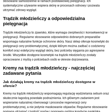
stosowane samodzielnie w ramach podstawowej pielęgnacji. Ich
systematyczne używanie wspiera skórę w procesach odnowy i pozwala
utrzymać zdrowy wygląd.
Trądzik młodzieńczy a odpowiedzialna
pielęgnacja
Trądzik młodzieńczy to zjawisko, które wymaga cierpliwości i konsekwencji w
pielęgnacji. Regularne stosowanie odpowiednio dobranych preparatów
wspomaga naturalne funkcje ochronne skóry. Nasz sklep oferuje kosmetyki do
pielęgnacji cery problematycznej, dzięki którym można zadbać o codzienny
komfort oraz estetyczny wygląd skóry, bez potrzeby sięgania po agresywne
środki. Wszystkie dostępne kosmetyki na trądzik młodzieńczy zostały
opracowane z myślą o potrzebach osób w okresie dojrzewania.
Kremy na trądzik młodzieńczy - najczęściej
zadawane pytania
Jak działają kremy na trądzik młodzieńczy dostępne w
ofercie?
Kremy na trądzik młodzieńczy wspomagają regulację wydzielania sebum oraz
skutecznie łagodzą powstałe podrażnienia. Ich głównym zadaniem jest
wspieranie naturalnej równowagi i procesów regeneracji cery
problematycznej, a nie jedynie maskowanie objawów. Regularne stosowanie
pomaga utrzymać czystość porów i poprawia ogólną kondycję naskórka.