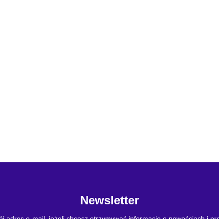
Newsletter
j adres e-mail, jeżeli chcesz otrzymywać informacje o nowościach i p