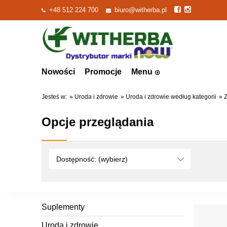
+48 512 224 700
biuro@witherba.pl
Nowości
Promocje
Menu
Jesteś w:
»
Uroda i zdrowie
»
Uroda i zdrowie według kategorii
»
Z
Opcje przeglądania
Dostępność: (wybierz)
Suplementy
Uroda i zdrowie