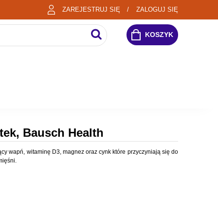
ZAREJESTRUJ SIĘ
ZALOGUJ SIĘ
KOSZYK
etek, Bausch Health
ący wapń, witaminę D3, magnez oraz cynk które przyczyniają się do
ięśni.