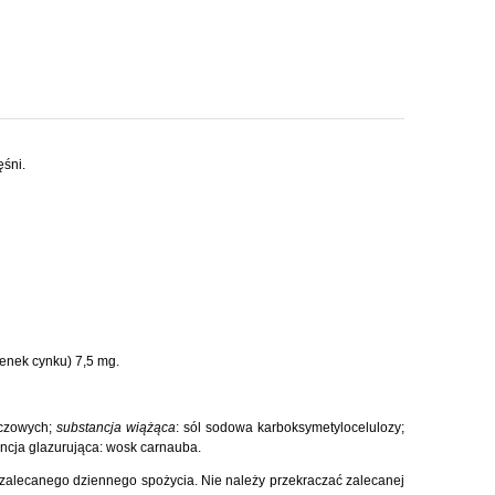
ęśni.
lenek cynku) 7,5 mg.
zczowych;
substancja wiążąca
: sól sodowa karboksymetylocelulozy;
tancja glazurująca: wosk carnauba.
 zalecanego dziennego spożycia. Nie należy przekraczać zalecanej