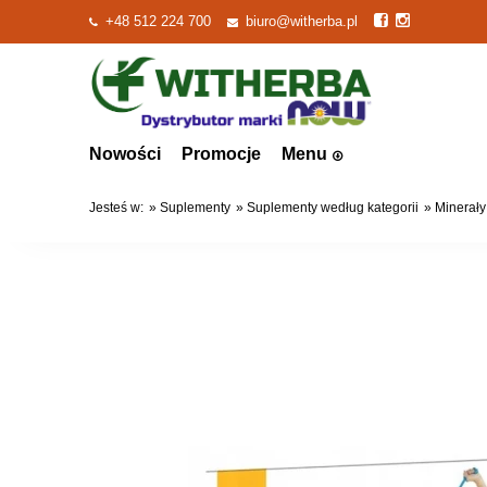
+48 512 224 700
biuro@witherba.pl
Nowości
Promocje
Menu
Jesteś w:
»
Suplementy
»
Suplementy według kategorii
»
Minerały