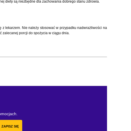
onej diety są niezbędne dla zachowania dobrego stanu zdrowia.
się z lekarzem. Nie należy stosować w przypadku nadwrażliwości na
 zalecanej porcji do spożycia w ciągu dnia.
romocjach.
ZAPISZ SIĘ