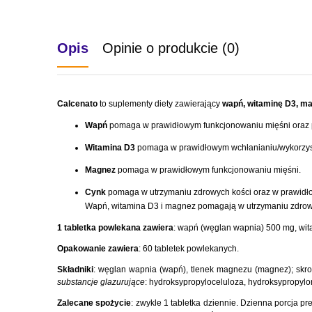
Opis
Opinie o produkcie (0)
Calcenato
to suplementy diety zawierający
wapń, witaminę D3, m
Wapń
pomaga w prawidłowym funkcjonowaniu mięśni oraz pr
Witamina D3
pomaga w prawidłowym wchłanianiu/wykorzys
Magnez
pomaga w prawidłowym funkcjonowaniu mięśni.
Cynk
pomaga w utrzymaniu zdrowych kości oraz w prawid
Wapń, witamina D3 i magnez pomagają w utrzymaniu zdrowy
1 tabletka powlekana zawiera
: wapń (węglan wapnia) 500 mg, wita
Opakowanie zawiera
: 60 tabletek powlekanych.
Składniki
: węglan wapnia (wapń), tlenek magnezu (magnez); skr
substancje glazurujące
: hydroksypropyloceluloza, hydroksypropyl
Zalecane spożycie
: zwykle 1 tabletka dziennie. Dzienna porcja 