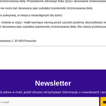
ut zróżnicowanej diety. Prowadzenie zdrowego trybu życia i stosowanie zrównoważ
 nie może być stosowany jako substytut (zamiennik) zróżnicowanej diety.
e pokojowej, w miejscu niedostępnym dla dzieci.
. Kobiety w ciąży i matki karmiące piersią przed użyciem powinny skonsultować 
 stosowany jako substytut (zamiennik) zróżnicowanej diety. Nie należy przekraczać
zemysłowa 2, 35-959 Rzeszów.
Newsletter
j adres e-mail, jeżeli chcesz otrzymywać informacje o nowościach i p