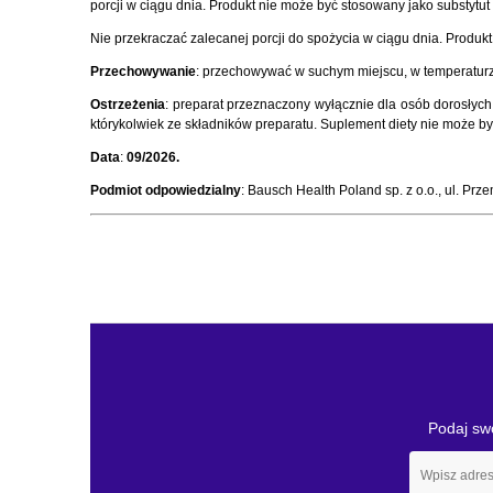
porcji w ciągu dnia. Produkt nie może być stosowany jako substyt
Nie przekraczać zalecanej porcji do spożycia w ciągu dnia. Produkt
Przechowywanie
: przechowywać w suchym miejscu, w temperaturz
Ostrzeżenia
: preparat przeznaczony wyłącznie dla osób dorosłych
którykolwiek ze składników preparatu. Suplement diety nie może być
Data
:
09/2026.
Podmiot odpowiedzialny
: Bausch Health Poland sp. z o.o., ul. Pr
Podaj swó