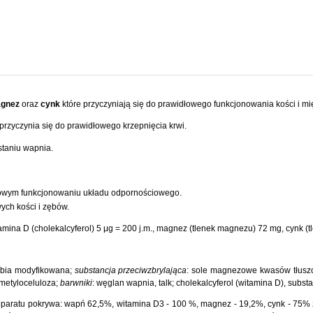
agnez
oraz
cynk
które przyczyniają się do prawidłowego funkcjonowania kości i mi
zyczynia się do prawidłowego krzepnięcia krwi.
taniu wapnia.
łowym funkcjonowaniu układu odpornościowego.
ch kości i zębów.
mina D (cholekalcyferol) 5 μg = 200 j.m., magnez (tlenek magnezu) 72 mg, cynk (t
obia modyfikowana;
substancja przeciwzbrylająca
: sole magnezowe kwasów tłus
ometyloceluloza;
barwniki
: węglan wapnia, talk; cholekalcyferol (witamina D), subs
preparatu pokrywa: wapń 62,5%, witamina D3 - 100 %, magnez - 19,2%, cynk - 75%