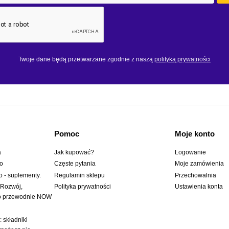
Twoje dane będą przetwarzane zgodnie z naszą
polityką prywatności
Pomoc
Moje konto
a
Jak kupować?
Logowanie
wo
Częste pytania
Moje zamówienia
o - suplementy.
Regulamin sklepu
Przechowalnia
 Rozwój,
Polityka prywatności
Ustawienia konta
to przewodnie NOW
 składniki