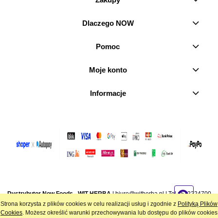
Dlaczego NOW
Pomoc
Moje konto
Informacje
Dystrybutor Now Foods - WIT-HERBA
|
biuro@witherba.pl
| Tel.:
512224700
| NIP: 7282846756 | REGON: 386970179 | Stara Wieś 21, 95-080 Żeromin
Strona korzysta z plików cookies w celu realizacji usług i zgodnie z
Polityką Plików
Cookies
. Możesz określić warunki przechowywania lub dostępu do plików cookies