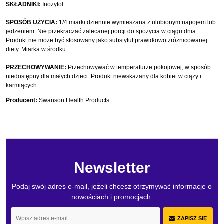
SKŁADNIKI:
Inozytol.
SPOSÓB UŻYCIA:
1/4 miarki dziennie wymieszana z ulubionym napojem lub
jedzeniem. Nie przekraczać zalecanej porcji do spożycia w ciągu dnia.
Produkt nie może być stosowany jako substytut prawidłowo zróżnicowanej
diety. Miarka w środku.
PRZECHOWYWANIE:
Przechowywać w temperaturze pokojowej, w sposób
niedostępny dla małych dzieci. Produkt niewskazany dla kobiet w ciąży i
karmiących.
Producent:
Swanson Health Products.
Newsletter
Podaj swój adres e-mail, jeżeli chcesz otrzymywać informacje o
nowościach i promocjach.
ZAPISZ SIĘ