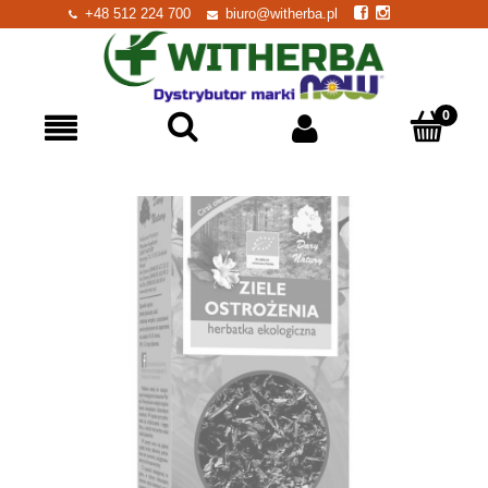
+48 512 224 700
biuro@witherba.pl