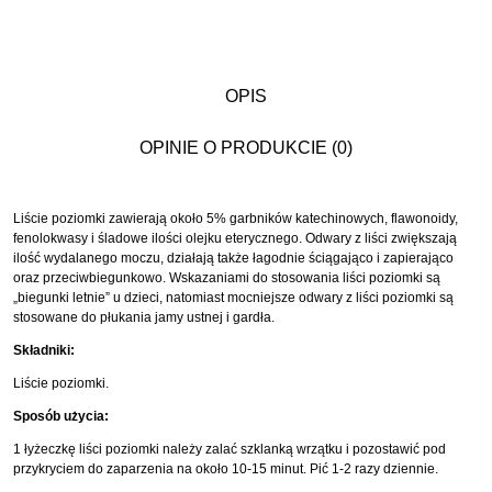
OPIS
OPINIE O PRODUKCIE (0)
Liście poziomki zawierają około 5% garbników katechinowych, flawonoidy,
fenolokwasy i śladowe ilości olejku eterycznego. Odwary z liści zwiększają
ilość wydalanego moczu, działają także łagodnie ściągająco i zapierająco
oraz przeciwbiegunkowo. Wskazaniami do stosowania liści poziomki są
„biegunki letnie” u dzieci, natomiast mocniejsze odwary z liści poziomki są
stosowane do płukania jamy ustnej i gardła.
Składniki:
Liście poziomki.
Sposób użycia:
1 łyżeczkę liści poziomki należy zalać szklanką wrzątku i pozostawić pod
przykryciem do zaparzenia na około 10-15 minut. Pić 1-2 razy dziennie.