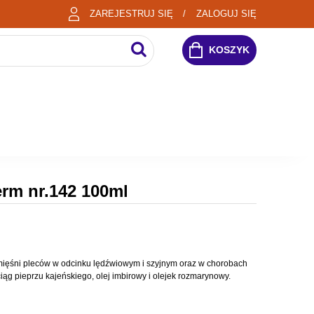
ZAREJESTRUJ SIĘ
ZALOGUJ SIĘ
KOSZYK
rm nr.142 100ml
ięśni pleców w odcinku lędźwiowym i szyjnym oraz w chorobach
iąg pieprzu kajeńskiego, olej imbirowy i olejek rozmarynowy.