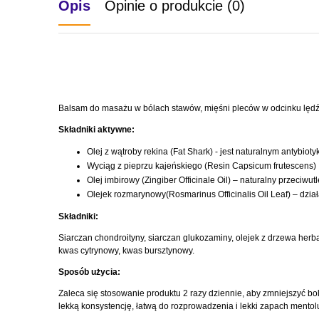
Opis
Opinie o produkcie (0)
Balsam do masażu w bólach stawów, mięśni pleców w odcinku lędźw
Składniki aktywne:
Olej z wątroby rekina (Fat Shark) - jest naturalnym antybio
Wyciąg z pieprzu kajeńskiego (Resin Capsicum frutescens) 
Olej imbirowy (Zingiber Officinale Oil) – naturalny przeci
Olejek rozmarynowy(Rosmarinus Officinalis Oil Leaf) – dzia
Składniki:
Siarczan chondroityny, siarczan glukozaminy, olejek z drzewa herbac
kwas cytrynowy, kwas bursztynowy.
Sposób użycia:
Zaleca się stosowanie produktu 2 razy dziennie, aby zmniejszyć 
lekką konsystencję, łatwą do rozprowadzenia i lekki zapach mentol