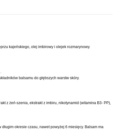
rzu kajeńskiego, olej imbirowy i olejek rozmarynowy.
.
h składników balsamu do głębszych warstw skóry.
kt z żeń-szenia, ekstrakt z imbiru, nikotynamid (witamina B3- PP),
w długim okresie czasu, nawet powyżej 6 miesięcy. Balsam ma