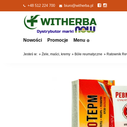
+48 512 224 700
biuro@witherba.pl
Nowości
Promocje
Menu
Jesteś w:
»
Żele, maści, kremy
»
Bóle reumatyczne
»
Ratownik Re