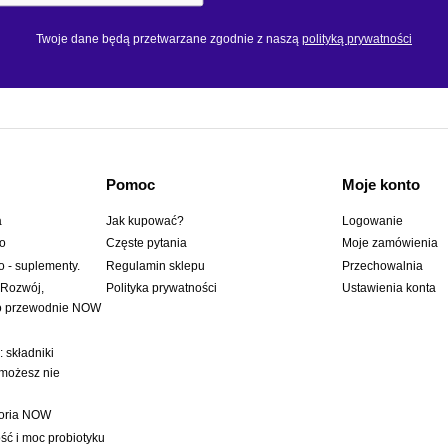
Twoje dane będą przetwarzane zgodnie z naszą
polityką prywatności
Pomoc
Moje konto
a
Jak kupować?
Logowanie
wo
Częste pytania
Moje zamówienia
o - suplementy.
Regulamin sklepu
Przechowalnia
 Rozwój,
Polityka prywatności
Ustawienia konta
to przewodnie NOW
 składniki
 możesz nie
toria NOW
ć i moc probiotyku