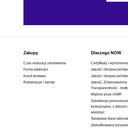
Zakupy
Dlaczego NOW
Czas realizacji zamówienia
Certyfikaty i wyróżnieni
Formy płatności
Jakość i Bezpieczeńst
Koszt dostawy
Jakość i bezpieczeństw
Reklamacje i zwroty
Jakość, Zrównoważony
Transparentność - mot
Wyjście poza cGMP
Substancje pomocnicze:
funkcjonalne, o których
wiedzieć.
Światowej klasy labora
Zweryfikowana tożsamoś