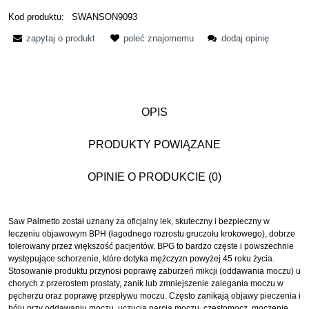
Kod produktu:
SWANSON9093
zapytaj o produkt
poleć znajomemu
dodaj opinię
OPIS
PRODUKTY POWIĄZANE
OPINIE O PRODUKCIE (0)
Saw Palmetto został uznany za oficjalny lek, skuteczny i bezpieczny w
leczeniu objawowym BPH (łagodnego rozrostu gruczołu krokowego), dobrze
tolerowany przez większość pacjentów. BPG to bardzo częste i powszechnie
występujące schorzenie, które dotyka mężczyzn powyżej 45 roku życia.
Stosowanie produktu przynosi poprawę zaburzeń mikcji (oddawania moczu) u
chorych z przerostem prostaty, zanik lub zmniejszenie zalegania moczu w
pęcherzu oraz poprawę przepływu moczu. Często zanikają objawy pieczenia i
bólu przy oddawaniu moczu, uczucia parcia moczu, częstomocz, moczenie