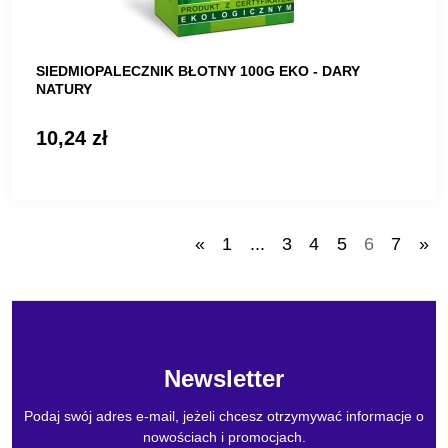
SIEDMIOPALECZNIK BŁOTNY 100G EKO - DARY
NATURY
10,24 zł
«
1
...
3
4
5
6
7
»
Newsletter
Podaj swój adres e-mail, jeżeli chcesz otrzymywać informacje o
nowościach i promocjach.