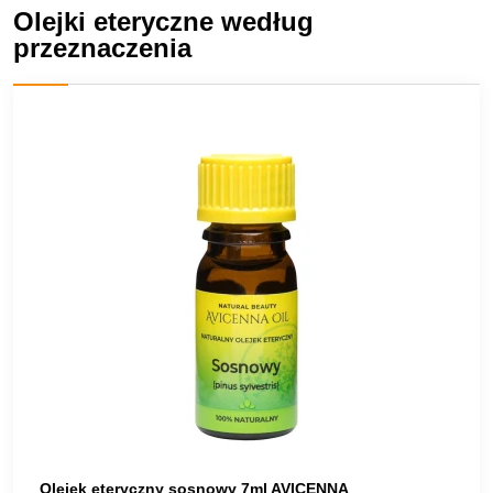
Olejki eteryczne według
przeznaczenia
Olejek eteryczny sosnowy 7ml AVICENNA