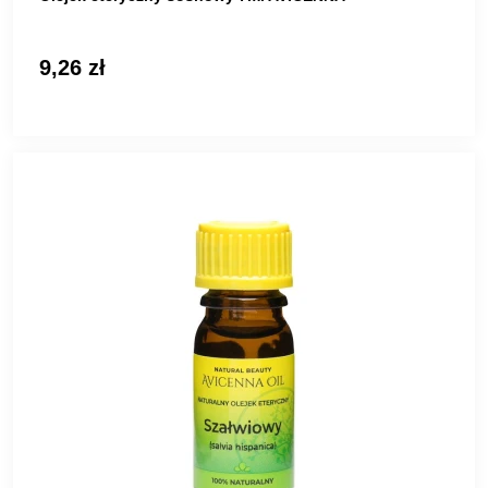
9,26 zł