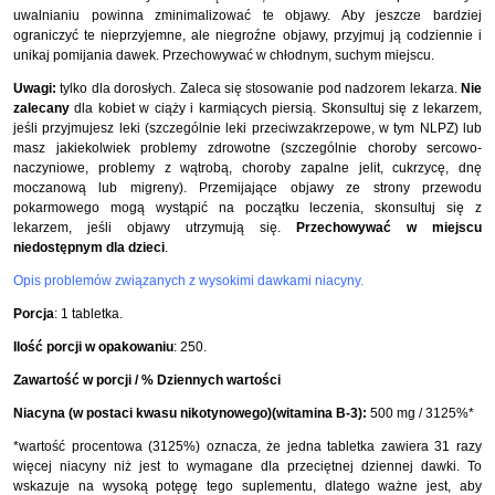
uwalnianiu powinna zminimalizować te objawy. Aby jeszcze bardziej
ograniczyć te nieprzyjemne, ale niegroźne objawy, przyjmuj ją codziennie i
unikaj pomijania dawek. Przechowywać w chłodnym, suchym miejscu.
Uwagi:
tylko dla dorosłych. Zaleca się stosowanie pod nadzorem lekarza.
Nie
zalecany
dla kobiet w ciąży i karmiących piersią. Skonsultuj się z lekarzem,
jeśli przyjmujesz leki (szczególnie leki przeciwzakrzepowe, w tym NLPZ) lub
masz jakiekolwiek problemy zdrowotne (szczególnie choroby sercowo-
naczyniowe, problemy z wątrobą, choroby zapalne jelit, cukrzycę, dnę
moczanową lub migreny). Przemijające objawy ze strony przewodu
pokarmowego mogą wystąpić na początku leczenia, skonsultuj się z
lekarzem, jeśli objawy utrzymują się.
Przechowywać w miejscu
niedostępnym dla dzieci
.
Opis problemów związanych z wysokimi dawkami niacyny.
Porcja
: 1 tabletka.
Ilość porcji w opakowaniu
: 250.
Zawartość w porcji / % Dziennych wartości
Niacyna (w postaci kwasu nikotynowego)
(witamina B-3):
500 mg / 3125%*
*wartość procentowa (3125%) oznacza, że jedna tabletka zawiera 31 razy
więcej niacyny niż jest to wymagane dla przeciętnej dziennej dawki. To
wskazuje na wysoką potęgę tego suplementu, dlatego ważne jest, aby