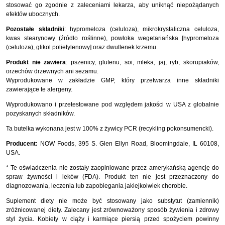
stosować go zgodnie z zaleceniami lekarza, aby uniknąć niepożądanych
efektów ubocznych.
Pozostałe składniki
: hypromeloza (celuloza), mikrokrystaliczna celuloza,
kwas stearynowy (źródło roślinne), powłoka wegetariańska [hypromeloza
(celuloza), glikol polietylenowy] oraz dwutlenek krzemu.
Produkt nie zawiera
: pszenicy, glutenu, soi, mleka, jaj, ryb, skorupiaków,
orzechów drzewnych ani sezamu.
Wyprodukowane w zakładzie GMP, który przetwarza inne składniki
zawierające te alergeny.
Wyprodukowano i przetestowane pod względem jakości w USA z globalnie
pozyskanych składników.
Ta butelka wykonana jest w 100% z żywicy PCR (recykling pokonsumencki).
Producent:
NOW Foods, 395 S. Glen Ellyn Road, Bloomingdale, IL 60108,
USA.
* Te oświadczenia nie zostały zaopiniowane przez amerykańską agencję do
spraw żywności i leków (FDA). Produkt ten nie jest przeznaczony do
diagnozowania, leczenia lub zapobiegania jakiejkolwiek chorobie.
Suplement diety nie może być stosowany jako substytut (zamiennik)
zróżnicowanej diety. Zalecany jest zrównoważony sposób żywienia i zdrowy
styl życia. Kobiety w ciąży i karmiące piersią przed spożyciem powinny