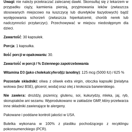
Uwagi:
nie należy przekraczać zalecanej dawki. Skonsultuj się z lekarzem w
przypadku ciąży, karmienia piersią, przyjmowania leków (zwłaszcza
stosowanych miejscowo na łuszczycę lub diuretyków tiazydowych) bądź
występowania schorzeń (zwłaszcza hiperkalcemii, chorób nerek lub
nadczynności przytarczyc). Przechowywać w miejscu niedostępnym dla
dzieci.
Zawartość
: 30 kapsułek.
Porcja
: 1 kapsułka.
Ilość porcji w opakowaniu
: 30.
Zawartość w porcji / % Dziennego zapotrzebowania
Witamina D3 (jako cholekalcyferol)(z lanoliny)
: 125 mcg (5000 IU) / 625 %
Pozostałe składniki:
oliwa z oliwek extra virgin, otoczka kapsułki [żelatyna
wołowa (bez BSE), glicerol, woda] oraz olej z krokosza barwierskiego.
Nie zawiera:
drożdży, pszenicy, glutenu, soi, kukurydzy, mleka, jaj, ryb,
skorupiaków ani sezamu. Wyprodukowano w zakładzie GMP, który przetwarza
inne składniki zawierające te alergeny.
Pakowane i poddane kontroli jakości w USA.
Butelka wykonana w 100% z plastiku pochodzącego z recyklingu
pokonsumenckiego (PCR).