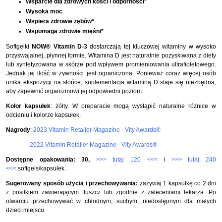
Wsparcie dla zdrowych kości i odporności*
Wysoka moc
Wspiera zdrowie zębów*
Wspomaga zdrowie mięśni*
Softgelki
NOW® Vitamin D-3
dostarczają tej kluczowej witaminy w wysoko
przyswajalnej, płynnej formie. Witamina D jest naturalnie pozyskiwana z diety
lub syntetyzowana w skórze pod wpływem promieniowania ultrafioletowego.
Jednak jej ilość w żywności jest ograniczona. Ponieważ coraz więcej osób
unika ekspozycji na słońce, suplementacja witaminą D staje się niezbędna,
aby zapewnić organizmowi jej odpowiedni poziom.
Kolor kapsułek
: żółty. W preparacie mogą wystąpić naturalne różnice w
odcieniu i kolorze kapsułek.
Nagrody
:
2023 Vitamin Retailer Magazine - Vity Awards®
2022 Vitamin Retailer Magazine - Vity Awards®
Dostępne opakowania: 30,
>>> tutaj 120 <<<
i
>>> tutaj 240
<<<
softgels/kapsułek.
Sugerowany sposób użycia i przechowywania:
zażywaj 1 kapsułkę co 2 dni
z posiłkiem zawierającym tłuszcz lub zgodnie z zaleceniami lekarza. Po
otwarciu przechowywać w chłodnym, suchym, niedostępnym dla małych
dzieci miejscu.