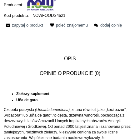
Producent:
Kod produktu:
NOWFOODS4621
zapytaj o produkt
poleć znajomemu
dodaj opinię
OPIS
OPINIE O PRODUKCIE (0)
Ziołowy suplement;
Uña de gato.
Czepota puszysta
(Uncaria tomentosa)
, znana również jako „koci pazur”,
„vilcacora” lub „uña de gato”, to gęsta, drzewna winorośl, pochodząca z
deszczowych lasów Amazonii i innych tropikalnych obszarów Ameryki
Południowej i Środkowej. Od ponad 2000 lat jest znana i szanowana przez
tamtejszych, rodzimych zielarzy. Niezwykle ceniona za swoje liczne
zastosowania. Współczesne badania naukowe wykazały, że