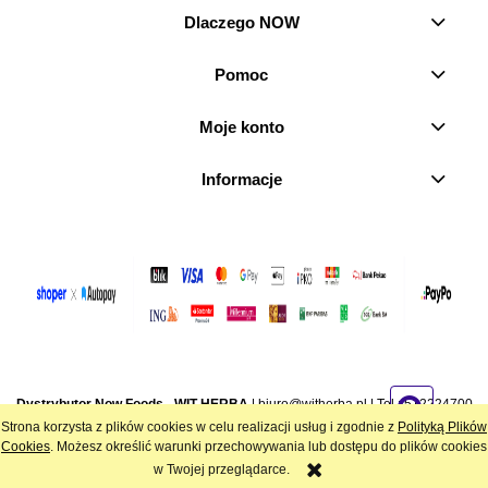
Dlaczego NOW
Pomoc
Moje konto
Informacje
Dystrybutor Now Foods - WIT-HERBA
|
biuro@witherba.pl
| Tel.:
512224700
| NIP: 7282846756 | REGON: 386970179 | Stara Wieś 21, 95-080 Żeromin
Strona korzysta z plików cookies w celu realizacji usług i zgodnie z
Polityką Plików
Cookies
. Możesz określić warunki przechowywania lub dostępu do plików cookies
w Twojej przeglądarce.
Sklep internetowy Shoper.pl