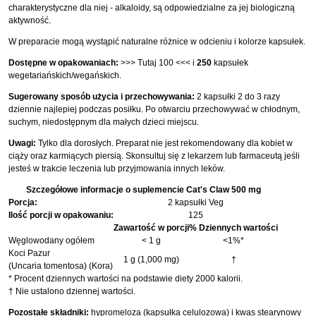
charakterystyczne dla niej - alkaloidy, są odpowiedzialne za jej biologiczną
aktywność.
W preparacie mogą wystąpić naturalne różnice w odcieniu i kolorze kapsułek.
Dostępne w opakowaniach:
>>> Tutaj 100 <<<
i
250
kapsułek
wegetariańskich/wegańskich.
Sugerowany sposób użycia i przechowywania:
2 kapsułki 2 do 3 razy
dziennie najlepiej podczas posiłku. Po otwarciu przechowywać w chłodnym,
suchym, niedostępnym dla małych dzieci miejscu.
Uwagi:
Tylko dla dorosłych. Preparat nie jest rekomendowany dla kobiet w
ciąży oraz karmiących piersią. Skonsultuj się z lekarzem lub farmaceutą jeśli
jesteś w trakcie leczenia lub przyjmowania innych leków.
Szczegółowe informacje o suplemencie Cat's Claw 500 mg
Porcja:
2 kapsułki Veg
Ilość porcji w opakowaniu:
125
Zawartość w porcji
% Dziennych wartości
Węglowodany ogółem
< 1 g
<1%*
Koci Pazur
1 g (1,000 mg)
†
(Uncaria tomentosa) (Kora)
* Procent dziennych wartości na podstawie diety 2000 kalorii.
† Nie ustalono dziennej wartości.
Pozostałe składniki:
hypromeloza (kapsułka celulozowa) i kwas stearynowy