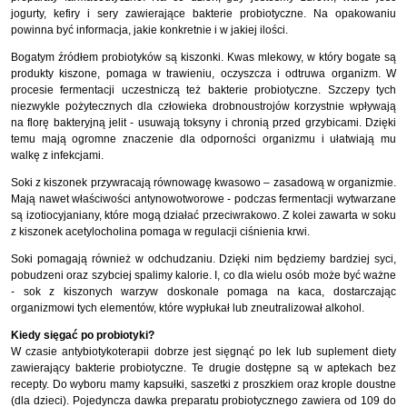
jogurty, kefiry i sery zawierające bakterie probiotyczne. Na opakowaniu
powinna być informacja, jakie konkretnie i w jakiej ilości.
Bogatym źródłem probiotyków są kiszonki. Kwas mlekowy, w który bogate są
produkty kiszone, pomaga w trawieniu, oczyszcza i odtruwa organizm. W
procesie fermentacji uczestniczą też bakterie probiotyczne. Szczepy tych
niezwykle pożytecznych dla człowieka drobnoustrojów korzystnie wpływają
na florę bakteryjną jelit - usuwają toksyny i chronią przed grzybicami. Dzięki
temu mają ogromne znaczenie dla odporności organizmu i ułatwiają mu
walkę z infekcjami.
Soki z kiszonek przywracają równowagę kwasowo – zasadową w organizmie.
Mają nawet właściwości antynowotworowe - podczas fermentacji wytwarzane
są izotiocyjaniany, które mogą działać przeciwrakowo. Z kolei zawarta w soku
z kiszonek acetylocholina pomaga w regulacji ciśnienia krwi.
Soki pomagają również w odchudzaniu. Dzięki nim będziemy bardziej syci,
pobudzeni oraz szybciej spalimy kalorie. I, co dla wielu osób może być ważne
- sok z kiszonych warzyw doskonale pomaga na kaca, dostarczając
organizmowi tych elementów, które wypłukał lub zneutralizował alkohol.
Kiedy sięgać po probiotyki?
W czasie antybiotykoterapii dobrze jest sięgnąć po lek lub suplement diety
zawierający bakterie probiotyczne. Te drugie dostępne są w aptekach bez
recepty. Do wyboru mamy kapsułki, saszetki z proszkiem oraz krople doustne
(dla dzieci). Pojedyncza dawka preparatu probiotycznego zawiera od 109 do