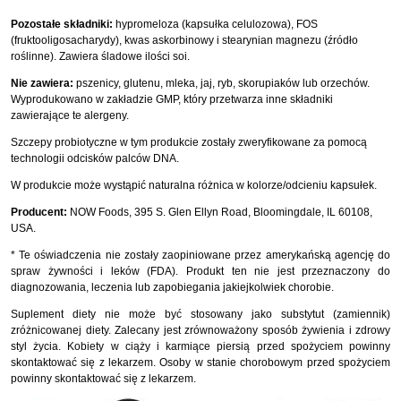
Pozostałe składniki:
hypromeloza (kapsułka celulozowa), FOS
(fruktooligosacharydy), kwas askorbinowy i stearynian magnezu (źródło
roślinne). Zawiera śladowe ilości soi.
Nie zawiera:
pszenicy, glutenu, mleka, jaj, ryb, skorupiaków lub orzechów.
Wyprodukowano w zakładzie GMP, który przetwarza inne składniki
zawierające te alergeny.
Szczepy probiotyczne w tym produkcie zostały zweryfikowane za pomocą
technologii odcisków palców DNA.
W produkcie może wystąpić naturalna różnica w kolorze/odcieniu kapsułek.
Producent:
NOW Foods, 395 S. Glen Ellyn Road, Bloomingdale, IL 60108,
USA.
* Te oświadczenia nie zostały zaopiniowane przez amerykańską agencję do
spraw żywności i leków (FDA). Produkt ten nie jest przeznaczony do
diagnozowania, leczenia lub zapobiegania jakiejkolwiek chorobie.
Suplement diety nie może być stosowany jako substytut (zamiennik)
zróżnicowanej diety. Zalecany jest zrównoważony sposób żywienia i zdrowy
styl życia. Kobiety w ciąży i karmiące piersią przed spożyciem powinny
skontaktować się z lekarzem. Osoby w stanie chorobowym przed spożyciem
powinny skontaktować się z lekarzem.