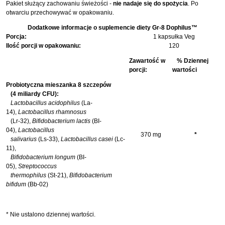
Pakiet służący zachowaniu świeżości -
nie nadaje się do spożycia
. Po
otwarciu przechowywać w opakowaniu.
Dodatkowe informacje o suplemencie diety Gr-8 Dophilus™
Porcja:
1 kapsułka Veg
Ilość porcji w opakowaniu:
120
Zawartość w
% Dziennej
porcji:
wartości
Probiotyczna mieszanka 8 szczepów
(4 miliardy CFU):
Lactobacillus acidophilus
(La-
14),
Lactobacillus rhamnosus
(Lr-32),
Bifidobacterium lactis
(BI-
04),
Lactobacillus
370 mg
*
salivarius
(Ls-33),
Lactobacillus casei
(Lc-
11),
Bifidobacterium longum
(BI-
05),
Streptococcus
thermophilus
(St-21),
Bifidobacterium
bifidum
(Bb-02)
* Nie ustalono dziennej wartości.