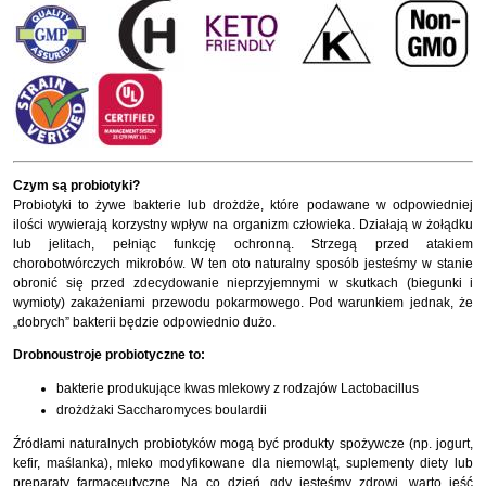
Czym są probiotyki?
Probiotyki to żywe bakterie lub drożdże, które podawane w odpowiedniej
ilości wywierają korzystny wpływ na organizm człowieka. Działają w żołądku
lub jelitach, pełniąc funkcję ochronną. Strzegą przed atakiem
chorobotwórczych mikrobów. W ten oto naturalny sposób jesteśmy w stanie
obronić się przed zdecydowanie nieprzyjemnymi w skutkach (biegunki i
wymioty) zakażeniami przewodu pokarmowego. Pod warunkiem jednak, że
„dobrych” bakterii będzie odpowiednio dużo.
Drobnoustroje probiotyczne to:
bakterie produkujące kwas mlekowy z rodzajów Lactobacillus
drożdżaki Saccharomyces boulardii
Źródłami naturalnych probiotyków mogą być produkty spożywcze (np. jogurt,
kefir, maślanka), mleko modyfikowane dla niemowląt, suplementy diety lub
preparaty farmaceutyczne. Na co dzień, gdy jesteśmy zdrowi, warto jeść