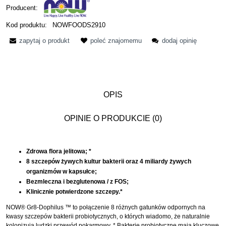
Producent:
Kod produktu:
NOWFOODS2910
zapytaj o produkt
poleć znajomemu
dodaj opinię
OPIS
OPINIE O PRODUKCIE (0)
Zdrowa flora jelitowa; *
8 szczepów żywych kultur bakterii oraz 4 miliardy żywych
organizmów w kapsułce;
Bezmleczna i bezglutenowa / z FOS;
Klinicznie potwierdzone szczepy.*
NOW® Gr8-Dophilus ™ to połączenie 8 różnych gatunków odpornych na
kwasy szczepów bakterii probiotycznych, o których wiadomo, że naturalnie
kolonizują ludzki przewód pokarmowy. * Bakterie probiotyczne mają kluczowe