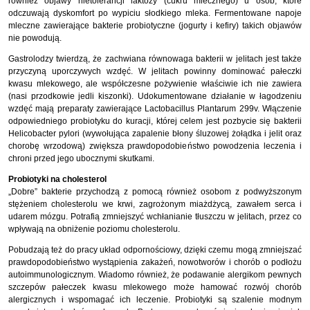
również objawy nietolerancji laktozy (cukru mlecznego) u osób, które
odczuwają dyskomfort po wypiciu słodkiego mleka. Fermentowane napoje
mleczne zawierające bakterie probiotyczne (jogurty i kefiry) takich objawów
nie powodują.
Gastrolodzy twierdzą, że zachwiana równowaga bakterii w jelitach jest także
przyczyną uporczywych wzdęć. W jelitach powinny dominować pałeczki
kwasu mlekowego, ale współczesne pożywienie właściwie ich nie zawiera
(nasi przodkowie jedli kiszonki). Udokumentowane działanie w łagodzeniu
wzdęć mają preparaty zawierające Lactobacillus Plantarum 299v. Włączenie
odpowiedniego probiotyku do kuracji, której celem jest pozbycie się bakterii
Helicobacter pylori (wywołująca zapalenie błony śluzowej żołądka i jelit oraz
chorobę wrzodową) zwiększa prawdopodobieństwo powodzenia leczenia i
chroni przed jego ubocznymi skutkami.
Probiotyki na cholesterol
„Dobre” bakterie przychodzą z pomocą również osobom z podwyższonym
stężeniem cholesterolu we krwi, zagrożonym miażdżycą, zawałem serca i
udarem mózgu. Potrafią zmniejszyć wchłanianie tłuszczu w jelitach, przez co
wpływają na obniżenie poziomu cholesterolu.
Pobudzają też do pracy układ odpornościowy, dzięki czemu mogą zmniejszać
prawdopodobieństwo wystąpienia zakażeń, nowotworów i chorób o podłożu
autoimmunologicznym. Wiadomo również, że podawanie alergikom pewnych
szczepów pałeczek kwasu mlekowego może hamować rozwój chorób
alergicznych i wspomagać ich leczenie. Probiotyki są szalenie modnym