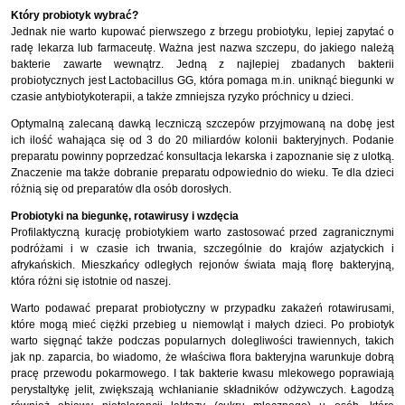
Który probiotyk wybrać?
Jednak nie warto kupować pierwszego z brzegu probiotyku, lepiej zapytać o
radę lekarza lub farmaceutę. Ważna jest nazwa szczepu, do jakiego należą
bakterie zawarte wewnątrz. Jedną z najlepiej zbadanych bakterii
probiotycznych jest Lactobacillus GG, która pomaga m.in. uniknąć biegunki w
czasie antybiotykoterapii, a także zmniejsza ryzyko próchnicy u dzieci.
Optymalną zalecaną dawką leczniczą szczepów przyjmowaną na dobę jest
ich ilość wahająca się od 3 do 20 miliardów kolonii bakteryjnych. Podanie
preparatu powinny poprzedzać konsultacja lekarska i zapoznanie się z ulotką.
Znaczenie ma także dobranie preparatu odpowiednio do wieku. Te dla dzieci
różnią się od preparatów dla osób dorosłych.
Probiotyki na biegunkę, rotawirusy i wzdęcia
Profilaktyczną kurację probiotykiem warto zastosować przed zagranicznymi
podróżami i w czasie ich trwania, szczególnie do krajów azjatyckich i
afrykańskich. Mieszkańcy odległych rejonów świata mają florę bakteryjną,
która różni się istotnie od naszej.
Warto podawać preparat probiotyczny w przypadku zakażeń rotawirusami,
które mogą mieć ciężki przebieg u niemowląt i małych dzieci. Po probiotyk
warto sięgnąć także podczas popularnych dolegliwości trawiennych, takich
jak np. zaparcia, bo wiadomo, że właściwa flora bakteryjna warunkuje dobrą
pracę przewodu pokarmowego. I tak bakterie kwasu mlekowego poprawiają
perystaltykę jelit, zwiększają wchłanianie składników odżywczych. Łagodzą