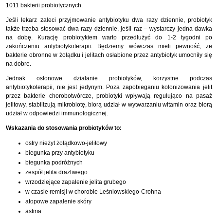
1011 bakterii probiotycznych.
Jeśli lekarz zaleci przyjmowanie antybiotyku dwa razy dziennie, probiotyk
także trzeba stosować dwa razy dziennie, jeśli raz – wystarczy jedna dawka
na dobę. Kurację probiotykiem warto przedłużyć do 1-2 tygodni po
zakończeniu antybiotykoterapii. Będziemy wówczas mieli pewność, że
bakterie obronne w żołądku i jelitach osłabione przez antybiotyk umocniły się
na dobre.
Jednak osłonowe działanie probiotyków, korzystne podczas
antybiotykoterapii, nie jest jedynym. Poza zapobieganiu kolonizowania jelit
przez bakterie chorobotwórcze, probiotyki wpływają regulująco na pasaż
jelitowy, stabilizują mikrobiotę, biorą udział w wytwarzaniu witamin oraz biorą
udział w odpowiedzi immunologicznej.
Wskazania do stosowania probiotyków to:
ostry nieżyt żołądkowo-jelitowy
biegunka przy antybiotyku
biegunka podróżnych
zespół jelita drażliwego
wrzodziejące zapalenie jelita grubego
w czasie remisji w chorobie Leśniowskiego-Crohna
atopowe zapalenie skóry
astma